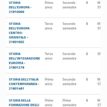
STORIA
Primo
Secondo
8
M-
DELL'EUROPA -
anno
semestre
STO/0
21810066
STORIA
Terzo
Secondo
8
M-
DELL'EUROPA
anno
semestre
STO/0
CENTRO-
ORIENTALE -
21801662
STORIA
Terzo
Secondo
8
SPS/0
DELL'INTEGRAZIONE
anno
semestre
EUROPEA -
21801278
STORIA DELL'ITALIA
Primo
Secondo
8
M-
CONTEMPORANEA -
anno
semestre
STO/0
21801481
STORIA DELLA
Primo
Primo
8
M-
FORMAZIONE DEGLI
anno
semestre
STO/0