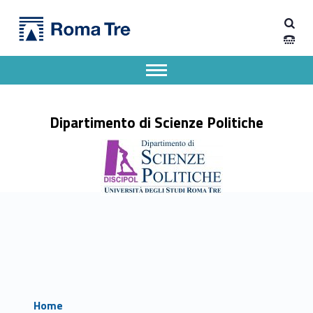
Primary Menu
Dipartimento di Scienze Politiche
Dipartimento di Scienze Politiche
Dipartimento di Scienze Politiche dell'Università degli Studi Roma Tre
Apri il menu secondario
Header info sidebar
Dipartimento di Scienze Politiche
Home