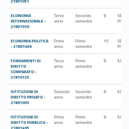
21801051
ECONOMIA
Terzo
Secondo
8
SECS-
INTERNAZIONALE -
anno
semestre
P/01
21801550
ECONOMIA POLITICA
Primo
Primo
10
SECS-
- 21801456
anno
semestre
P/01
FONDAMENTI DI
Terzo
Primo
8
IUS/0
DIRITTO
anno
semestre
COMPARATO -
21810125
ISTITUZIONI DI
Secondo
Secondo
8
IUS/0
DIRITTO PRIVATO -
anno
semestre
21801003
ISTITUZIONI DI
Primo
Primo
8
IUS/0
DIRITTO PUBBLICO -
anno
semestre
21801495