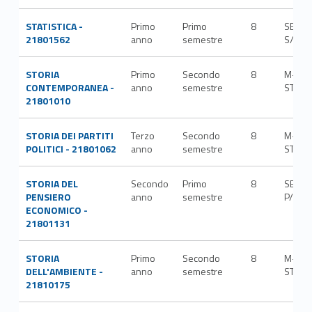
STATISTICA -
Primo
Primo
8
SECS-
21801562
anno
semestre
S/01
STORIA
Primo
Secondo
8
M-
CONTEMPORANEA -
anno
semestre
STO/0
21801010
STORIA DEI PARTITI
Terzo
Secondo
8
M-
POLITICI - 21801062
anno
semestre
STO/0
STORIA DEL
Secondo
Primo
8
SECS-
PENSIERO
anno
semestre
P/04
ECONOMICO -
21801131
STORIA
Primo
Secondo
8
M-
DELL'AMBIENTE -
anno
semestre
STO/0
21810175