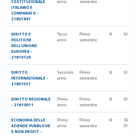
COSTITUZIONALE
anno
semestre
ITALIANO E
COMPARATO -
21801997
DIRITTO E
Terzo
Primo
8
IUS/1
POLITICHE
anno
semestre
DELL'UNIONE
EUROPEA -
21810126
DIRITTO
Secondo
Primo
8
IUS/1
INTERNAZIONALE -
anno
semestre
21801551
DIRITTO REGIONALE
Primo
Primo
8
IUS/0
- 21810011
anno
semestre
ECONOMIA DELLE
Primo
Primo
8
SECS-
AZIENDE PUBBLICHE
anno
semestre
P/07
E NON PROFIT -