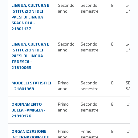
LINGUA, CULTURA E
Secondo
Secondo
8
L-
ISTITUZIONI DEI
anno
semestre
LIN/07
PAESI DI LINGUA
SPAGNOLA -
21801137
LINGUA, CULTURA E
Secondo
Secondo
8
L-
ISTITUZIONI DEI
anno
semestre
LIN/14
PAESI DI LINGUA
TEDESCA -
21810065
MODELLI STATISTICI
Primo
Secondo
8
SECS-
- 21801968
anno
semestre
S/02
ORDINAMENTO
Primo
Secondo
8
IUS/0
DELLA FAMIGLIA -
anno
semestre
21810176
ORGANIZZAZIONE
Primo
Primo
8
IUS/1
INTERNAZIONALE E
anno
semestre