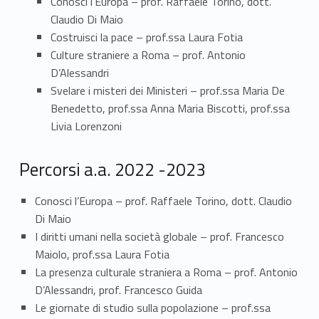
Conosci l’Europa – prof. Raffaele Torino, dott.
p
Claudio Di Maio
Costruisci la pace – prof.ssa Laura Fotia
e
Culture straniere a Roma – prof. Antonio
D’Alessandri
t
Svelare i misteri dei Ministeri – prof.ssa Maria De
e
Benedetto, prof.ssa Anna Maria Biscotti, prof.ssa
Livia Lorenzoni
n
z
Percorsi a.a. 2022 -2023
e
Conosci l’Europa – prof. Raffaele Torino, dott. Claudio
t
Di Maio
I diritti umani nella società globale – prof. Francesco
r
Maiolo, prof.ssa Laura Fotia
La presenza culturale straniera a Roma – prof. Antonio
a
D’Alessandri, prof. Francesco Guida
s
Le giornate di studio sulla popolazione – prof.ssa