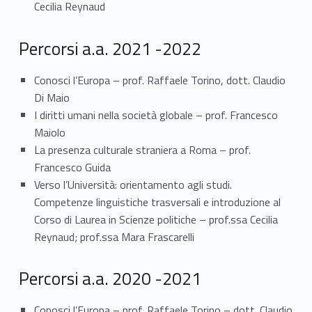
Cecilia Reynaud
v
e
Percorsi a.a. 2021 -2022
r
Conosci l’Europa – prof. Raffaele Torino, dott. Claudio
s
Di Maio
I diritti umani nella società globale – prof. Francesco
a
Maiolo
La presenza culturale straniera a Roma – prof.
l
Francesco Guida
i
Verso l’Università: orientamento agli studi.
Competenze linguistiche trasversali e introduzione al
e
Corso di Laurea in Scienze politiche – prof.ssa Cecilia
l
Reynaud; prof.ssa Mara Frascarelli
’
Percorsi a.a. 2020 -2021
o
Conosci l’Europa – prof. Raffaele Torino – dott. Claudio