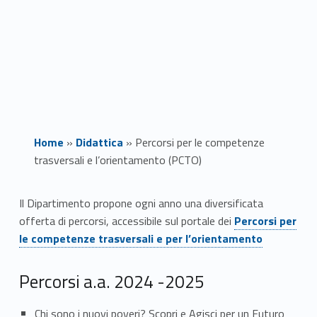
Home
»
Didattica
»
Percorsi per le competenze
trasversali e l’orientamento (PCTO)
P
Il Dipartimento propone ogni anno una diversificata
Link identifier #identifier__73173-1
offerta di percorsi, accessibile sul portale dei
Percorsi per
e
le competenze trasversali e per l’orientamento
r
Percorsi a.a. 2024 -2025
c
Chi sono i nuovi poveri? Scopri e Agisci per un Futuro