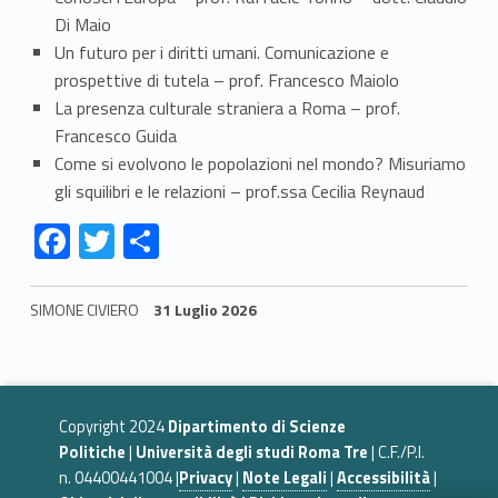
r
Di Maio
Un futuro per i diritti umani. Comunicazione e
i
prospettive di tutela – prof. Francesco Maiolo
e
La presenza culturale straniera a Roma – prof.
Francesco Guida
n
Come si evolvono le popolazioni nel mondo? Misuriamo
t
gli squilibri e le relazioni – prof.ssa Cecilia Reynaud
Link identifier #identifier__180697-2
Link identifier #identifier__26062-3
Link identifier #identifier__106259-4
F
T
C
a
ac
w
o
m
e
itt
n
SIMONE CIVIERO
31 Luglio 2026
e
b
er
di
Skip back to navigation
n
o
vi
o
di
t
Copyright 2024
Dipartimento di Scienze
k
Politiche
|
Università degli studi Roma Tre
| C.F./P.I.
o
n. 04400441004 |
Privacy
|
Note Legali
|
Accessibilità
|