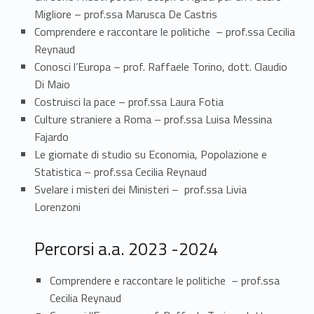
o
Migliore – prof.ssa Marusca De Castris
r
Comprendere e raccontare le politiche – prof.ssa Cecilia
Reynaud
s
Conosci l’Europa – prof. Raffaele Torino, dott. Claudio
i
Di Maio
Costruisci la pace – prof.ssa Laura Fotia
p
Culture straniere a Roma – prof.ssa Luisa Messina
e
Fajardo
Le giornate di studio su Economia, Popolazione e
r
Statistica – prof.ssa Cecilia Reynaud
Svelare i misteri dei Ministeri – prof.ssa Livia
l
Lorenzoni
e
Percorsi a.a. 2023 -2024
c
o
Comprendere e raccontare le politiche – prof.ssa
Cecilia Reynaud
m