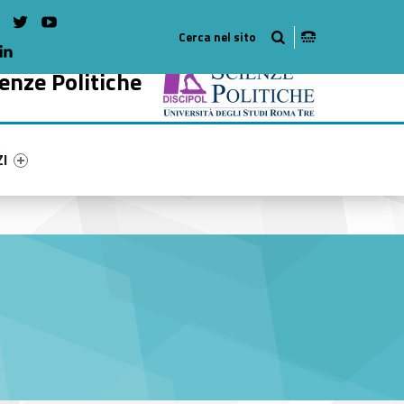
on Facebook
WebMan on Instagram
WebMan on twitter
WebMan on Youtube
WebMan on Linkedin
enze Politiche
ry-34214-54
ntifier #link-menu-primary-98821-65
ZI