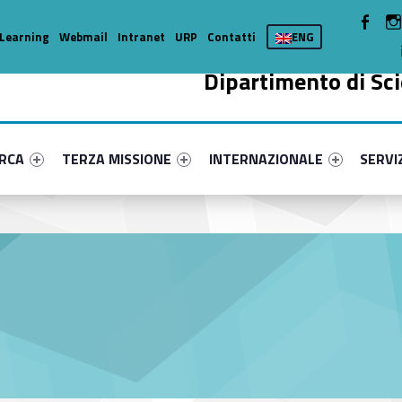
WebMan 
Learning
Webmail
Intranet
URP
Contatti
ENG
Dipartimento di Sci
enu-primary-94455-15
dentifier #link-menu-primary-64-37
Link identifier #link-menu-primary-18936-49
Link identifier #link-menu-prima
Link ide
ERCA
TERZA MISSIONE
INTERNAZIONALE
SERVI