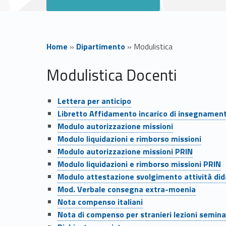
Home
»
Dipartimento
»
Modulistica
M
Modulistica Docenti
o
Link identifier #identifier__191327-1
Lettera per anticipo
Link identifier #identifier__162565-2
Libretto Affidamento incarico di insegnamen
d
Link identifier #identifier__188719-3
Modulo autorizzazione missioni
Link identifier #identifier__199646-4
Modulo liquidazioni e rimborso missioni
u
Link identifier #identifier__66724-5
Modulo autorizzazione missioni PRIN
Link identifier #identifier__126292-6
Modulo liquidazioni e rimborso missioni PRIN
l
Link identifier #identifier__9094-7
Modulo attestazione svolgimento attività did
Link identifier #identifier__2504-8
Mod. Verbale consegna extra-moenia
i
Link identifier #identifier__167237-9
Nota compenso italiani
Link identifier #identifier__95774-10
Nota di compenso per stranieri lezioni semina
Link identifier #identifier__131157-11