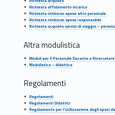
s
Richiesta acquisto
Link identifier #identifier__22922-12
Richiesta affidamento incarico
t
Link identifier #identifier__66186-13
Richiesta rimborso spese altro personale
Link identifier #identifier__151368-14
Richiesta rimborso spese responsabile
i
Link identifier #identifier__22796-15
Richiesta acquisto servizi di viaggio – person
c
Altra modulistica
a
Link identifier #identifier__128846-16
Moduli per il Personale Docente e Ricercatore
Link identifier #identifier__96329-17
Modulistica – didattica
Regolamenti
Link identifier #identifier__7922-18
Regolamenti
Link identifier #identifier__178798-19
Regolamenti Didattici
Link identifier #identifier__3304-20
Regolamento per l’utilizzazione degli spazi da