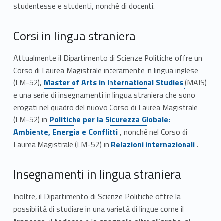
studentesse e studenti, nonché di docenti.
n
l
Corsi in lingua straniera
i
Attualmente il Dipartimento di Scienze Politiche offre un
Corso di Laurea Magistrale interamente in lingua inglese
n
Link identifier #identifier__115920-1
(LM-52),
Master of Arts in International Studies
(MAIS)
g
e una serie di insegnamenti in lingua straniera che sono
erogati nel quadro del nuovo Corso di Laurea Magistrale
u
Link identifier #identifier__113644-2
(LM-52) in
Politiche per la Sicurezza Globale:
a
Ambiente, Energia e Conflitti
, nonché nel Corso di
Link identifier #identifier__126441-3
Laurea Magistrale (LM-52) in
Relazioni internazionali
.
s
t
Insegnamenti in lingua straniera
r
Inoltre, il Dipartimento di Scienze Politiche offre la
possibilità di studiare in una varietà di lingue come il
a
francese
, il
tedesco
e lo
spagnolo
oltre all’
arabo
, al