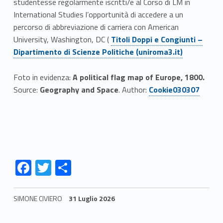
studentesse regolarmente iscritti/e al Corso di LM in
International Studies l’opportunità di accedere a un
percorso di abbreviazione di carriera con American
Link identifier #identifier__135364-6
University, Washington, DC (
Titoli Doppi e Congiunti –
Dipartimento di Scienze Politiche (uniroma3.it)
Foto in evidenza:
A political flag map of Europe, 1800.
Link identifier #identifier__52499-7
Source:
Geography and Space
. Author:
Cookie030307
Link identifier #identifier__81252-8
Link identifier #identifier__86913-9
Link identifier #identifier__109367-10
F
T
C
ac
w
o
e
itt
n
SIMONE CIVIERO
31 Luglio 2026
b
er
di
Skip back to navigation