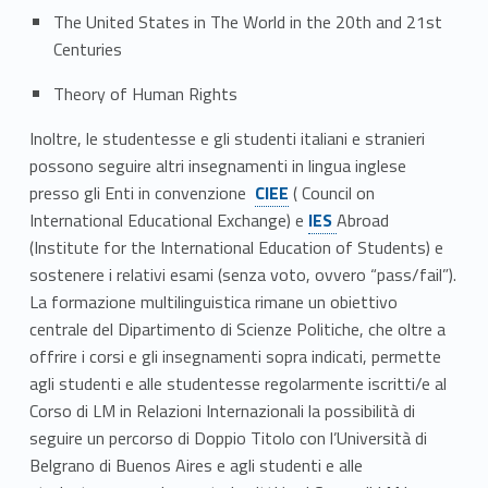
The United States in The World in the 20th and 21st
Centuries
Theory of Human Rights
Inoltre, le studentesse e gli studenti italiani e stranieri
possono seguire altri insegnamenti in lingua inglese
Link identifier #identifier__111195-4
presso gli Enti in convenzione
CIEE
(
Council
on
Link identifier #identifier__113081-5
International Educational Exchange) e
IES
Abroad
(Institute for the International
Education
of Students) e
sostenere i relativi esami (senza voto, ovvero “pass/
fail
”).
La formazione multilinguistica rimane un obiettivo
centrale del Dipartimento di Scienze Politiche, che oltre a
offrire i corsi e gli insegnamenti sopra indicati, permette
agli studenti e alle studentesse regolarmente iscritti/e al
Corso di LM in Relazioni Internazionali la possibilità di
seguire un percorso di Doppio Titolo con l’Università di
Belgrano di Buenos Aires e agli studenti e alle