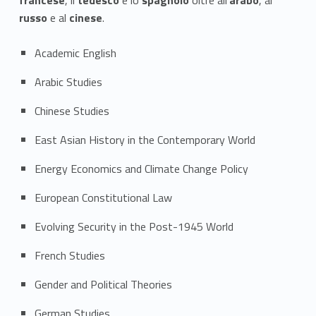
n
russo
e al
cinese
.
i
Academic English
e
Arabic Studies
r
Chinese Studies
a
East Asian History in the Contemporary World
Energy Economics and Climate Change Policy
European Constitutional Law
Evolving Security in the Post-1945 World
French Studies
Gender and Political Theories
German Studies