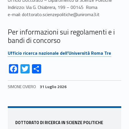
Ufficio Dottorato – Dipartimento di Scienze Politiche
Indirizzo: Via G. Chiabrera, 199 – 00145 Roma
e-mail: dottorato.scienzepolitiche@uniroma3.it
Per informazioni sui regolamenti e i
bandi di concorso
Link identifier #identifier__175448-2
Ufficio ricerca nazionale dell’Università Roma Tre
Link identifier #identifier__93473-3
Link identifier #identifier__173328-4
Link identifier #identifier__171293-5
F
T
C
ac
w
o
e
itt
n
SIMONE CIVIERO
31 Luglio 2026
b
er
di
Skip back to navigation
o
vi
o
di
Sidebar
k
DOTTORATO DI RICERCA IN SCIENZE POLITICHE