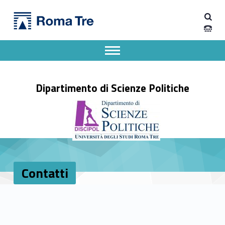
Primary Menu
Contatti - Dipartimento di Scienze Politiche
Dipartimento di Scienze Politiche
Dipartimento di Scienze Politiche dell'Università degli Studi Roma Tre
Apri il menu secondario
Header info sidebar
Dipartimento di Scienze Politiche
Contatti