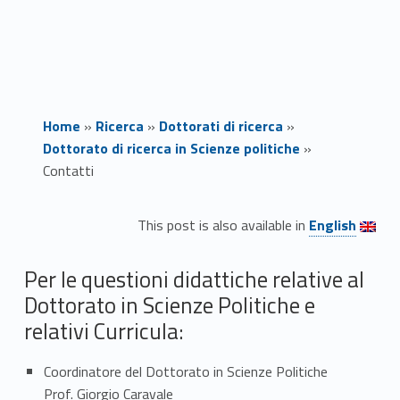
Home
»
Ricerca
»
Dottorati di ricerca
»
Dottorato di ricerca in Scienze politiche
»
Contatti
Link identifier #identifier__24464-1
C
This post is also available in
English
o
Per le questioni didattiche relative al
n
Dottorato in Scienze Politiche e
relativi Curricula:
t
a
Coordinatore del Dottorato in Scienze Politiche
Prof. Giorgio Caravale