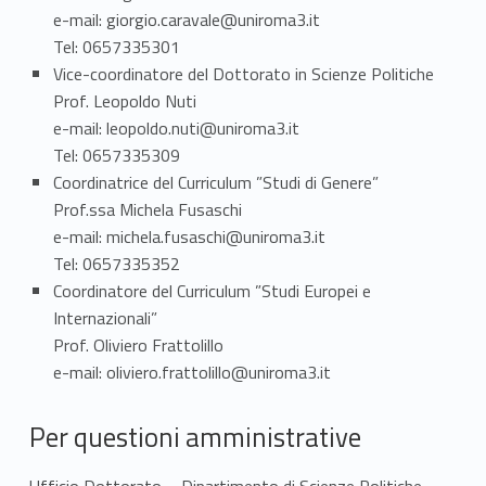
t
e-mail: giorgio.caravale@uniroma3.it
t
Tel: 0657335301
Vice-coordinatore del Dottorato in Scienze Politiche
i
Prof. Leopoldo Nuti
e-mail: leopoldo.nuti@uniroma3.it
Tel: 0657335309
Coordinatrice del Curriculum ”Studi di Genere”
Prof.ssa Michela Fusaschi
e-mail: michela.fusaschi@uniroma3.it
Tel: 0657335352
Coordinatore del Curriculum ”Studi Europei e
Internazionali”
Prof. Oliviero Frattolillo
e-mail: oliviero.frattolillo@uniroma3.it
Per questioni amministrative