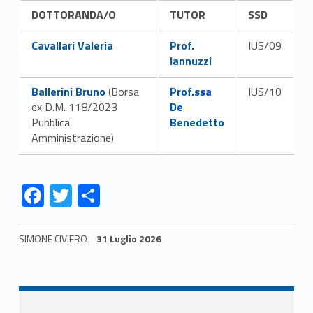
DOTTORANDA/O
TUTOR
SSD
Link identifier #identifier__69365-29
Link identifier #identifier__125362-30
Cavallari Valeria
Prof.
IUS/09
Iannuzzi
Link identifier #identifier__8098-31
Link identifier #identifier__69418-32
Ballerini Bruno
(Borsa
Prof.ssa
IUS/10
ex D.M. 118/2023
De
Pubblica
Benedetto
Amministrazione)
Link identifier #identifier__177623-1
Link identifier #identifier__188501-2
Link identifier #identifier__170788-3
F
T
C
ac
w
o
e
itt
n
SIMONE CIVIERO
31 Luglio 2026
b
er
di
Skip back to navigation
o
vi
o
di