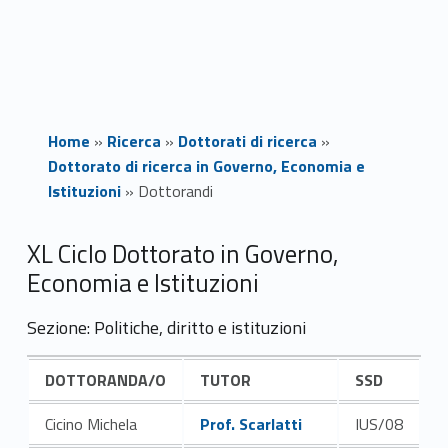
Home
»
Ricerca
»
Dottorati di ricerca
»
Dottorato di ricerca in Governo, Economia e
Istituzioni
»
Dottorandi
D
D
XL Ciclo Dottorato in Governo,
Economia e Istituzioni
o
o
Sezione: Politiche, diritto e istituzioni
t
t
t
t
DOTTORANDA/O
TUTOR
SSD
o
o
Link identifier #identifier__197820-2
Cicino Michela
Prof. Scarlatti
IUS/08