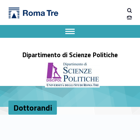
Primary Menu
Dottorandi - Dipartimento di Scienze Politiche
Dipartimento di Scienze Politiche
Dipartimento di Scienze Politiche dell'Università degli Studi Roma Tre
Apri il menu secondario
Header info sidebar
Dipartimento di Scienze Politiche
Dottorandi