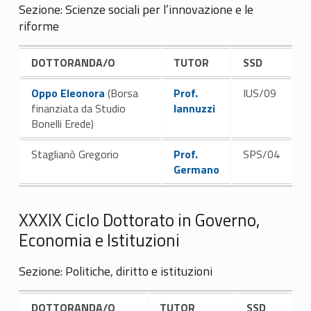
Sezione: Scienze sociali per l’innovazione e le
riforme
DOTTORANDA/O
TUTOR
SSD
Link identifier #identifier__24887-8
Link identifier #identifier__62136-9
Oppo Eleonora
(Borsa
Prof.
IUS/09
finanziata da Studio
Iannuzzi
Bonelli Erede)
Link identifier #identifier__36822-10
Staglianò Gregorio
Prof.
SPS/04
Germano
XXXIX Ciclo Dottorato in Governo,
Economia e Istituzioni
Sezione: Politiche, diritto e istituzioni
DOTTORANDA/O
TUTOR
SSD