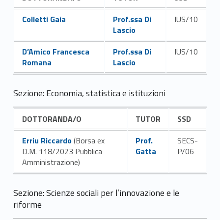
Link identifier #identifier__143420-23
Link identifier #identifier__8865-24
Colletti Gaia
Prof.ssa Di
IUS/10
Lascio
Link identifier #identifier__62382-25
Link identifier #identifier__82631-26
D’Amico Francesca
Prof.ssa Di
IUS/10
Romana
Lascio
Sezione: Economia, statistica e istituzioni
DOTTORANDA/O
TUTOR
SSD
Link identifier #identifier__186524-27
Link identifier #identifier__159376-28
Erriu Riccardo
(Borsa ex
Prof.
SECS-
D.M. 118/2023 Pubblica
Gatta
P/06
Amministrazione)
Sezione: Scienze sociali per l’innovazione e le
riforme