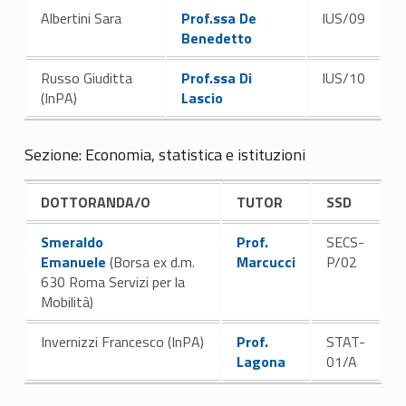
r
r
Link identifier #identifier__170576-3
Albertini Sara
Prof.ssa De
IUS/09
a
a
Benedetto
Link identifier #identifier__178999-4
n
n
Russo Giuditta
Prof.ssa Di
IUS/10
(InPA)
Lascio
d
d
i
i
Sezione: Economia, statistica e istituzioni
DOTTORANDA/O
TUTOR
SSD
Link identifier #identifier__62023-5
Link identifier #identifier__63322-6
Smeraldo
Prof.
SECS-
Emanuele
(Borsa ex d.m.
Marcucci
P/02
630 Roma Servizi per la
Mobilità)
Link identifier #identifier__36529-7
Invernizzi Francesco (InPA)
Prof.
STAT-
Lagona
01/A