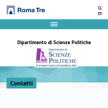
Primary Menu
Contatti - Dipartimento di Scienze Politiche
Dipartimento di Scienze Politiche
Dipartimento di Scienze Politiche dell'Università degli Studi Roma Tre
Apri il menu secondario
Header info sidebar
Dipartimento di Scienze Politiche
Contatti