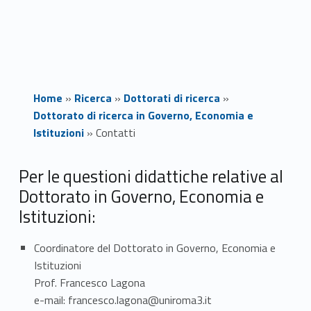
Home
»
Ricerca
»
Dottorati di ricerca
»
Dottorato di ricerca in Governo, Economia e
Istituzioni
»
Contatti
C
Per le questioni didattiche relative al
Dottorato in Governo, Economia e
o
Istituzioni:
n
Coordinatore del Dottorato in Governo, Economia e
t
Istituzioni
a
Prof. Francesco Lagona
e-mail: francesco.lagona@uniroma3.it