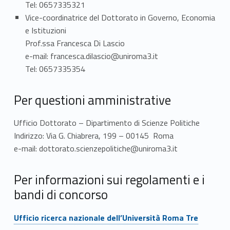
t
Tel: 0657335321
Vice-coordinatrice del Dottorato in Governo, Economia
t
e Istituzioni
i
Prof.ssa Francesca Di Lascio
e-mail: francesca.dilascio@uniroma3.it
Tel: 0657335354
Per questioni amministrative
Ufficio Dottorato – Dipartimento di Scienze Politiche
Indirizzo: Via G. Chiabrera, 199 – 00145 Roma
e-mail: dottorato.scienzepolitiche@uniroma3.it
Per informazioni sui regolamenti e i
bandi di concorso
Link identifier #identifier__123602-2
Ufficio ricerca nazionale dell’Università Roma Tre