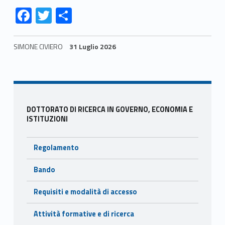
Link identifier #identifier__87263-1
Link identifier #identifier__167558-2
Link identifier #identifier__86100-3
F
T
C
ac
w
o
e
itt
n
SIMONE CIVIERO
31 Luglio 2026
b
er
di
Skip back to navigation
o
vi
o
di
Sidebar
k
DOTTORATO DI RICERCA IN GOVERNO, ECONOMIA E
ISTITUZIONI
Regolamento
Bando
Requisiti e modalità di accesso
Attività formative e di ricerca