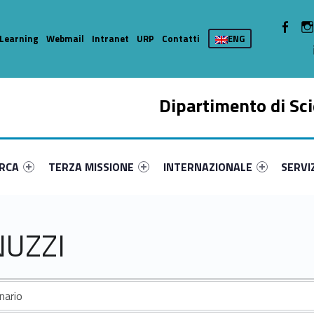
WebMan 
Learning
Webmail
Intranet
URP
Contatti
ENG
Dipartimento di Sci
enu-primary-53954-15
dentifier #link-menu-primary-70053-37
Link identifier #link-menu-primary-41552-49
Link identifier #link-menu-prima
Link ide
ERCA
TERZA MISSIONE
INTERNAZIONALE
SERVI
NUZZI
nario