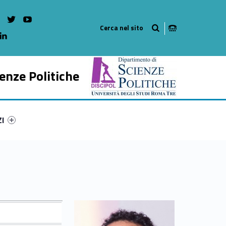
on Facebook
WebMan on Instagram
WebMan on twitter
WebMan on Youtube
WebMan on Linkedin
enze Politiche
ry-55468-54
ntifier #link-menu-primary-1953-65
ZI