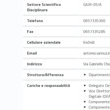
Settore Scientifico
GIUR-05/A
Disciplinare
Telefono
0657335300
Fax
0657335285
Cellulare aziendale
64048
Email
antonio.iannuzz
Indirizzo
Via Gabriello Ch
Struttura/Afferenza
Dipartimento
Cariche e responsabilità
Delegato Del
Vice Direttor
Digitale IDE
Componente 
Componente 