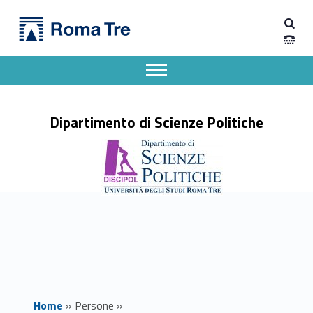
Primary Menu
Prof. ANTONIO D'ALESSANDRI - Dipartimento di Scienze Politiche
Dipartimento di Scienze Politiche
Dipartimento di Scienze Politiche dell'Università degli Studi Roma Tre
Apri il menu secondario
Header info sidebar
Dipartimento di Scienze Politiche
Home
»
Persone
»