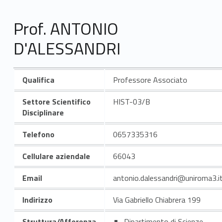
Prof. ANTONIO
D'ALESSANDRI
Qualifica
Professore Associato
Settore Scientifico
HIST-03/B
Disciplinare
Telefono
0657335316
Cellulare aziendale
66043
Email
antonio.dalessandri@uniroma3.i
Indirizzo
Via Gabriello Chiabrera 199
Struttura/Afferenza
Dipartimento di Scienze