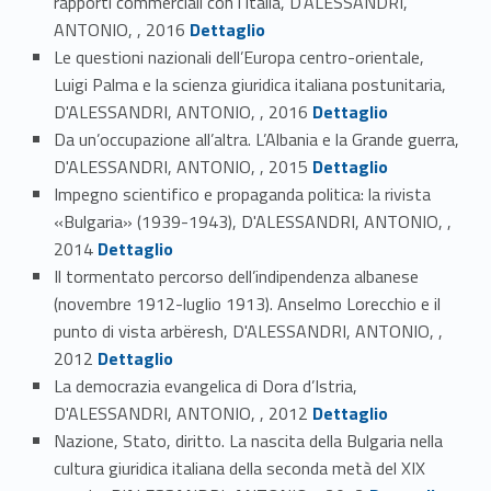
rapporti commerciali con l’Italia, D'ALESSANDRI,
Link identifier #identifier_person_23271-17
ANTONIO, , 2016
Dettaglio
Le questioni nazionali dell’Europa centro-orientale,
Luigi Palma e la scienza giuridica italiana postunitaria,
Link identifier #identifier_person_47320-18
D'ALESSANDRI, ANTONIO, , 2016
Dettaglio
Da un’occupazione all’altra. L’Albania e la Grande guerra,
Link identifier #identifier_person_15624-19
D'ALESSANDRI, ANTONIO, , 2015
Dettaglio
Impegno scientifico e propaganda politica: la rivista
«Bulgaria» (1939-1943), D'ALESSANDRI, ANTONIO, ,
Link identifier #identifier_person_92338-20
2014
Dettaglio
Il tormentato percorso dell’indipendenza albanese
(novembre 1912-luglio 1913). Anselmo Lorecchio e il
punto di vista arbëresh, D'ALESSANDRI, ANTONIO, ,
Link identifier #identifier_person_63005-21
2012
Dettaglio
La democrazia evangelica di Dora d’Istria,
Link identifier #identifier_person_187399-22
D'ALESSANDRI, ANTONIO, , 2012
Dettaglio
Nazione, Stato, diritto. La nascita della Bulgaria nella
cultura giuridica italiana della seconda metà del XIX
Link identifier #identifier_person_81888-23