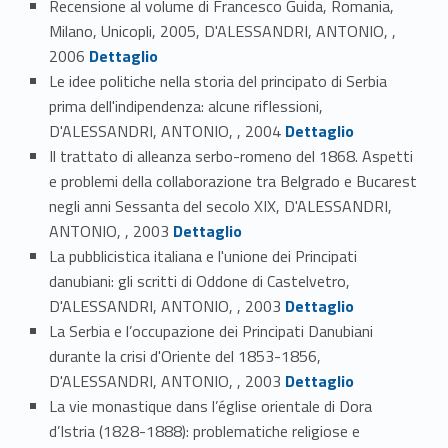
Recensione al volume di Francesco Guida, Romania,
Milano, Unicopli, 2005, D'ALESSANDRI, ANTONIO, ,
Link identifier #identifier_person_132700-30
2006
Dettaglio
Le idee politiche nella storia del principato di Serbia
prima dell'indipendenza: alcune riflessioni,
Link identifier #identifier_person_199401-31
D'ALESSANDRI, ANTONIO, , 2004
Dettaglio
Il trattato di alleanza serbo-romeno del 1868. Aspetti
e problemi della collaborazione tra Belgrado e Bucarest
negli anni Sessanta del secolo XIX, D'ALESSANDRI,
Link identifier #identifier_person_124268-32
ANTONIO, , 2003
Dettaglio
La pubblicistica italiana e l'unione dei Principati
danubiani: gli scritti di Oddone di Castelvetro,
Link identifier #identifier_person_59497-33
D'ALESSANDRI, ANTONIO, , 2003
Dettaglio
La Serbia e l’occupazione dei Principati Danubiani
durante la crisi d'Oriente del 1853-1856,
Link identifier #identifier_person_90146-34
D'ALESSANDRI, ANTONIO, , 2003
Dettaglio
La vie monastique dans l’église orientale di Dora
d’Istria (1828-1888): problematiche religiose e
Link identifier #identifier_person_198251-35