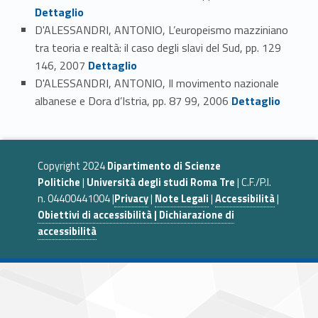
Dettaglio
D'ALESSANDRI, ANTONIO, L’europeismo mazziniano
tra teoria e realtà: il caso degli slavi del Sud, pp. 129
Link identifier #identifier_person_40930-89
146, 2007
Dettaglio
D'ALESSANDRI, ANTONIO, Il movimento nazionale
Link identifier #identifier_person_13423-90
albanese e Dora d’Istria, pp. 87 99, 2006
Dettaglio
Copyright 2024
Dipartimento di Scienze
Politiche
|
Università degli studi Roma Tre
| C.F./P.I.
n. 04400441004 |
Privacy
|
Note Legali
|
Accessibilità
|
Obiettivi di accessibilità | Dichiarazione di
accessibilità