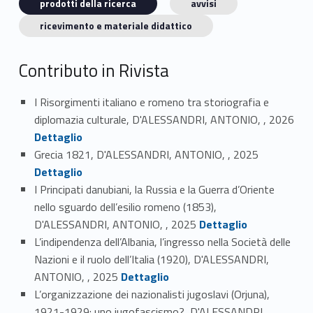
prodotti della ricerca
avvisi
ricevimento e materiale didattico
Contributo in Rivista
I Risorgimenti italiano e romeno tra storiografia e
Link identifier #identifier_person_182880-1
diplomazia culturale, D'ALESSANDRI, ANTONIO, , 2026
Dettaglio
Link identifier #identifier_person_70481-2
Grecia 1821, D'ALESSANDRI, ANTONIO, , 2025
Dettaglio
I Principati danubiani, la Russia e la Guerra d’Oriente
nello sguardo dell’esilio romeno (1853),
Link identifier #identifier_person_63756-3
D'ALESSANDRI, ANTONIO, , 2025
Dettaglio
L’indipendenza dell’Albania, l’ingresso nella Società delle
Nazioni e il ruolo dell’Italia (1920), D'ALESSANDRI,
Link identifier #identifier_person_53562-4
ANTONIO, , 2025
Dettaglio
L’organizzazione dei nazionalisti jugoslavi (Orjuna),
1921-1929: uno jugofascismo?, D'ALESSANDRI,