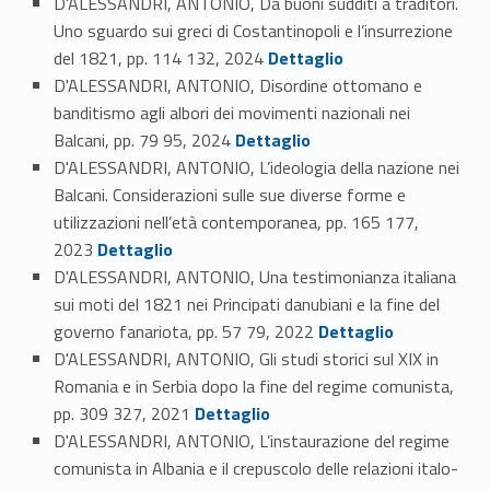
D'ALESSANDRI, ANTONIO, Da buoni sudditi a traditori.
Uno sguardo sui greci di Costantinopoli e l’insurrezione
Link identifier #identifier_person_162711-49
del 1821, pp. 114 132, 2024
Dettaglio
D'ALESSANDRI, ANTONIO, Disordine ottomano e
banditismo agli albori dei movimenti nazionali nei
Link identifier #identifier_person_116272-50
Balcani, pp. 79 95, 2024
Dettaglio
D'ALESSANDRI, ANTONIO, L’ideologia della nazione nei
Balcani. Considerazioni sulle sue diverse forme e
utilizzazioni nell’età contemporanea, pp. 165 177,
Link identifier #identifier_person_135053-51
2023
Dettaglio
D'ALESSANDRI, ANTONIO, Una testimonianza italiana
sui moti del 1821 nei Principati danubiani e la fine del
Link identifier #identifier_person_119558-52
governo fanariota, pp. 57 79, 2022
Dettaglio
D'ALESSANDRI, ANTONIO, Gli studi storici sul XIX in
Romania e in Serbia dopo la fine del regime comunista,
Link identifier #identifier_person_122497-53
pp. 309 327, 2021
Dettaglio
D'ALESSANDRI, ANTONIO, L’instaurazione del regime
comunista in Albania e il crepuscolo delle relazioni italo-
Link identifier #identifier_person_157180-54