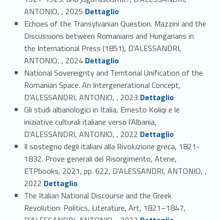
Link identifier #identifier_person_84519-5
ANTONIO, , 2025
Dettaglio
Echoes of the Transylvanian Question. Mazzini and the
Discussions between Romanians and Hungarians in
the International Press (1851), D'ALESSANDRI,
Link identifier #identifier_person_76219-6
ANTONIO, , 2024
Dettaglio
National Sovereignty and Territorial Unification of the
Romanian Space. An Intergenerational Concept,
Link identifier #identifier_person_170483-7
D'ALESSANDRI, ANTONIO, , 2023
Dettaglio
Gli studi albanologici in Italia, Ernesto Koliqi e le
iniziative culturali italiane verso l’Albania,
Link identifier #identifier_person_93350-8
D'ALESSANDRI, ANTONIO, , 2022
Dettaglio
Il sostegno degli italiani alla Rivoluzione greca, 1821-
1832. Prove generali del Risorgimento, Atene,
ETPbooks, 2021, pp. 622, D'ALESSANDRI, ANTONIO, ,
Link identifier #identifier_person_87793-9
2022
Dettaglio
The Italian National Discourse and the Greek
Revolution: Politics, Literature, Art, 1821–1847,
Link identifier #identifier_person_186326-10
D'ALESSANDRI, ANTONIO, , 2022
Dettaglio