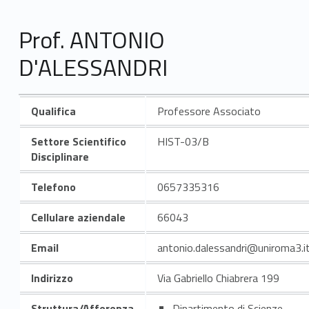
Prof. ANTONIO
D'ALESSANDRI
Qualifica
Professore Associato
Settore Scientifico
HIST-03/B
Disciplinare
Telefono
0657335316
Cellulare aziendale
66043
Email
antonio.dalessandri@uniroma3.i
Indirizzo
Via Gabriello Chiabrera 199
Struttura/Afferenza
Dipartimento di Scienze