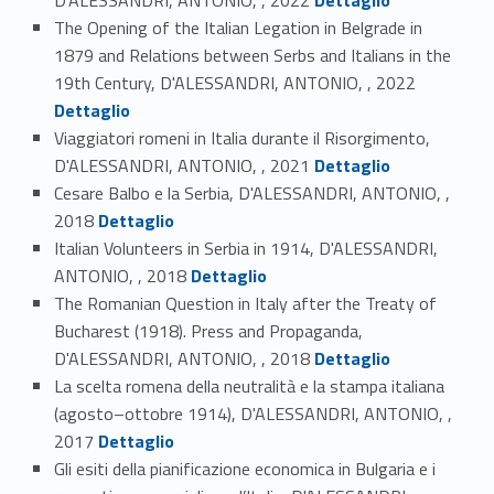
The Opening of the Italian Legation in Belgrade in
1879 and Relations between Serbs and Italians in the
Link identifier #identifier_person_67388-11
19th Century, D'ALESSANDRI, ANTONIO, , 2022
Dettaglio
Viaggiatori romeni in Italia durante il Risorgimento,
Link identifier #identifier_person_156529-12
D'ALESSANDRI, ANTONIO, , 2021
Dettaglio
Cesare Balbo e la Serbia, D'ALESSANDRI, ANTONIO, ,
Link identifier #identifier_person_4368-13
2018
Dettaglio
Italian Volunteers in Serbia in 1914, D'ALESSANDRI,
Link identifier #identifier_person_48987-14
ANTONIO, , 2018
Dettaglio
The Romanian Question in Italy after the Treaty of
Bucharest (1918). Press and Propaganda,
Link identifier #identifier_person_94382-15
D'ALESSANDRI, ANTONIO, , 2018
Dettaglio
La scelta romena della neutralità e la stampa italiana
(agosto–ottobre 1914), D'ALESSANDRI, ANTONIO, ,
Link identifier #identifier_person_104595-16
2017
Dettaglio
Gli esiti della pianificazione economica in Bulgaria e i