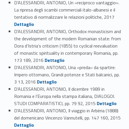
D'ALESSANDRI, ANTONIO, Un «reciproco vantaggio».
La ripresa degli scambi commerciali italo-albanesi e il
Link identifier #identifier_person_20762-67
tentativo di normalizzare le relazioni politiche, 2017
Dettaglio
D'ALESSANDRI, ANTONIO, Orthodox monasticism and
the development of the modern Romanian state: from
Dora d’Istria’s criticism (1855) to cyclical reevaluation
of monastic spirituality in contemporary Romania, pp.
Link identifier #identifier_person_167568-68
173 189, 2016
Dettaglio
D'ALESSANDRI, ANTONIO, Una «preda» da spartire:
Impero ottomano, Grandi potenze e Stati balcanici, pp.
Link identifier #identifier_person_183636-69
3 13, 2016
Dettaglio
D'ALESSANDRI, ANTONIO, Il dicembre 1989 in
Romania e l’Europa nella stampa italiana, DIALOGOI.
Link identifier #identifier_person_33051-70
STUDI COMPARATISTICI, pp. 79 92, 2015
Dettaglio
D'ALESSANDRI, ANTONIO, Il viaggio in Arbëria (1888)
del domenicano Vincenzo Vannutelli, pp. 147 160, 2015
Link identifier #identifier_person_141386-71
Dettaglio