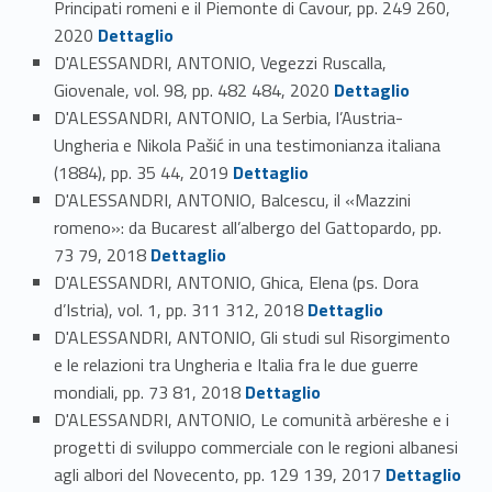
Principati romeni e il Piemonte di Cavour, pp. 249 260,
Link identifier #identifier_person_171339-60
2020
Dettaglio
D'ALESSANDRI, ANTONIO, Vegezzi Ruscalla,
Link identifier #identifier_person_87636-61
Giovenale, vol. 98, pp. 482 484, 2020
Dettaglio
D'ALESSANDRI, ANTONIO, La Serbia, l’Austria-
Ungheria e Nikola Pašić in una testimonianza italiana
Link identifier #identifier_person_87241-62
(1884), pp. 35 44, 2019
Dettaglio
D'ALESSANDRI, ANTONIO, Balcescu, il «Mazzini
romeno»: da Bucarest all’albergo del Gattopardo, pp.
Link identifier #identifier_person_6834-63
73 79, 2018
Dettaglio
D'ALESSANDRI, ANTONIO, Ghica, Elena (ps. Dora
Link identifier #identifier_person_101386-64
d’Istria), vol. 1, pp. 311 312, 2018
Dettaglio
D'ALESSANDRI, ANTONIO, Gli studi sul Risorgimento
e le relazioni tra Ungheria e Italia fra le due guerre
Link identifier #identifier_person_37368-65
mondiali, pp. 73 81, 2018
Dettaglio
D'ALESSANDRI, ANTONIO, Le comunità arbëreshe e i
progetti di sviluppo commerciale con le regioni albanesi
Link identifier #identifier_person_143328-66
agli albori del Novecento, pp. 129 139, 2017
Dettaglio