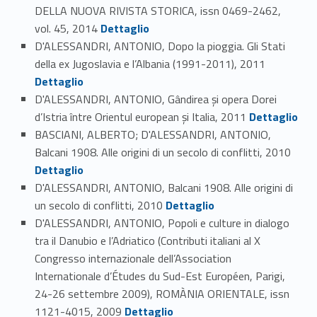
DELLA NUOVA RIVISTA STORICA, issn 0469-2462,
Link identifier #identifier_person_142044-39
vol. 45, 2014
Dettaglio
D'ALESSANDRI, ANTONIO, Dopo la pioggia. Gli Stati
Link identifier #identifier_person_68122-40
della ex Jugoslavia e l’Albania (1991-2011), 2011
Dettaglio
D'ALESSANDRI, ANTONIO, Gândirea şi opera Dorei
Link identifier #identifier_person_75643-41
d’Istria între Orientul european şi Italia, 2011
Dettaglio
BASCIANI, ALBERTO; D'ALESSANDRI, ANTONIO,
Link identifier #identifier_person_114532-42
Balcani 1908. Alle origini di un secolo di conflitti, 2010
Dettaglio
D'ALESSANDRI, ANTONIO, Balcani 1908. Alle origini di
Link identifier #identifier_person_178921-43
un secolo di conflitti, 2010
Dettaglio
D'ALESSANDRI, ANTONIO, Popoli e culture in dialogo
tra il Danubio e l’Adriatico (Contributi italiani al X
Congresso internazionale dell’Association
Internationale d’Études du Sud-Est Européen, Parigi,
24-26 settembre 2009), ROMÀNIA ORIENTALE, issn
Link identifier #identifier_person_189644-44
1121-4015, 2009
Dettaglio