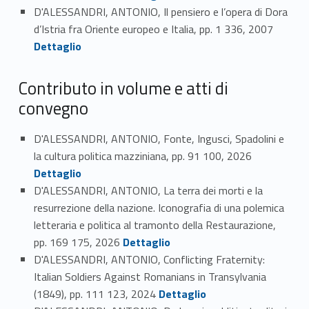
D'ALESSANDRI, ANTONIO, Il pensiero e l’opera di Dora
Link identifier #identifier_person_120191-45
d’Istria fra Oriente europeo e Italia, pp. 1 336, 2007
Dettaglio
Contributo in volume e atti di
convegno
D'ALESSANDRI, ANTONIO, Fonte, Ingusci, Spadolini e
Link identifier #identifier_person_80278-46
la cultura politica mazziniana, pp. 91 100, 2026
Dettaglio
D'ALESSANDRI, ANTONIO, La terra dei morti e la
resurrezione della nazione. Iconografia di una polemica
letteraria e politica al tramonto della Restaurazione,
Link identifier #identifier_person_167953-47
pp. 169 175, 2026
Dettaglio
D'ALESSANDRI, ANTONIO, Conflicting Fraternity:
Italian Soldiers Against Romanians in Transylvania
Link identifier #identifier_person_146276-48
(1849), pp. 111 123, 2024
Dettaglio