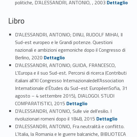
politiche, D'ALESSANDRI, ANTONIO, , 2003
Dettaglio
Libro
D'ALESSANDRI, ANTONIO; DINU, RUDOLF MIHAI, Il
Sud-est europeo e le Grandi potenze. Questioni
nazionali e ambizioni egemoniche dopo il Congresso di
Link identifier #identifier_person_21614-36
Berlino, 2020
Dettaglio
D'ALESSANDRI, ANTONIO; GUIDA, FRANCESCO,
L'Europa e il suo Sud-est. Percorsi di ricerca (Contributi
italiani all’XI Congresso Internazionaledell’Association
Internationale d’Études du Sud–est EuropéenSofia, 31
agosto – 4 settembre 2015), DIALOGOI. STUDI
Link identifier #identifier_person_194074-37
COMPARATISTICI, 2015
Dettaglio
D'ALESSANDRI, ANTONIO, Sulle vie dell'esilio. I
Link identifier #identifier_person_153309-38
rivoluzionari romeni dopo il 1848, 2015
Dettaglio
D'ALESSANDRI, ANTONIO, Fra neutralità e conflitto.
L’Italia, la Romania e le guerre balcaniche, BIBLIOTECA