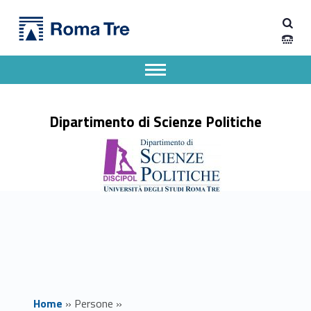
Primary Menu
Prof. ANTONIO D'ALESSANDRI ricerca - Dipartimento di Scienze Politiche
Dipartimento di Scienze Politiche
Dipartimento di Scienze Politiche dell'Università degli Studi Roma Tre
Apri il menu secondario
Header info sidebar
Dipartimento di Scienze Politiche
Home
»
Persone
»