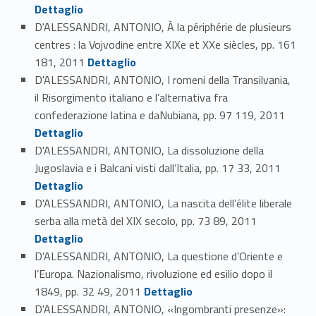
Dettaglio
D'ALESSANDRI, ANTONIO, À la périphérie de plusieurs
centres : la Vojvodine entre XIXe et XXe siècles, pp. 161
Link identifier #identifier_person_117114-78
181, 2011
Dettaglio
D'ALESSANDRI, ANTONIO, I romeni della Transilvania,
il Risorgimento italiano e l’alternativa fra
Link identifier #identifier_person_111743-79
confederazione latina e daNubiana, pp. 97 119, 2011
Dettaglio
D'ALESSANDRI, ANTONIO, La dissoluzione della
Link identifier #identifier_person_109933-80
Jugoslavia e i Balcani visti dall’Italia, pp. 17 33, 2011
Dettaglio
D'ALESSANDRI, ANTONIO, La nascita dell’élite liberale
Link identifier #identifier_person_189819-81
serba alla metà del XIX secolo, pp. 73 89, 2011
Dettaglio
D'ALESSANDRI, ANTONIO, La questione d’Oriente e
l’Europa. Nazionalismo, rivoluzione ed esilio dopo il
Link identifier #identifier_person_132769-82
1849, pp. 32 49, 2011
Dettaglio
D'ALESSANDRI, ANTONIO, «Ingombranti presenze»: