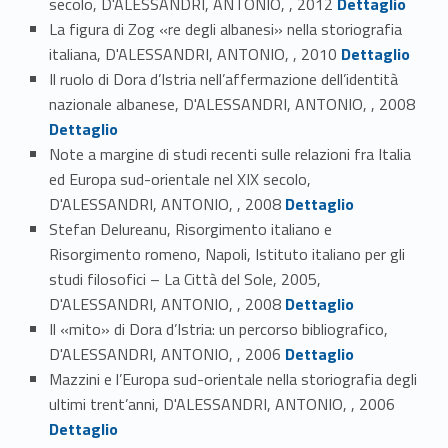
secolo, D'ALESSANDRI, ANTONIO, , 2012
Dettaglio
La figura di Zog «re degli albanesi» nella storiografia
Link identifier #identifier_person_186498-24
italiana, D'ALESSANDRI, ANTONIO, , 2010
Dettaglio
Il ruolo di Dora d’Istria nell’affermazione dell’identità
Link identifier #identifier_person_38443-25
nazionale albanese, D'ALESSANDRI, ANTONIO, , 2008
Dettaglio
Note a margine di studi recenti sulle relazioni fra Italia
ed Europa sud-orientale nel XIX secolo,
Link identifier #identifier_person_83498-26
D'ALESSANDRI, ANTONIO, , 2008
Dettaglio
Stefan Delureanu, Risorgimento italiano e
Risorgimento romeno, Napoli, Istituto italiano per gli
studi filosofici – La Città del Sole, 2005,
Link identifier #identifier_person_138033-27
D'ALESSANDRI, ANTONIO, , 2008
Dettaglio
Il «mito» di Dora d’Istria: un percorso bibliografico,
Link identifier #identifier_person_190442-28
D'ALESSANDRI, ANTONIO, , 2006
Dettaglio
Mazzini e l’Europa sud-orientale nella storiografia degli
Link identifier #identifier_person_197282-29
ultimi trent’anni, D'ALESSANDRI, ANTONIO, , 2006
Dettaglio