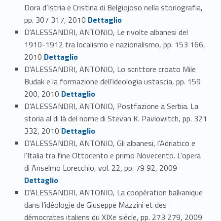
Dora d’Istria e Cristina di Belgiojoso nella storiografia,
Link identifier #identifier_person_51118-83
pp. 307 317, 2010
Dettaglio
D'ALESSANDRI, ANTONIO, Le rivolte albanesi del
1910-1912 tra localismo e nazionalismo, pp. 153 166,
Link identifier #identifier_person_94380-84
2010
Dettaglio
D'ALESSANDRI, ANTONIO, Lo scrittore croato Mile
Budak e la formazione dell’ideologia ustascia, pp. 159
Link identifier #identifier_person_199493-85
200, 2010
Dettaglio
D'ALESSANDRI, ANTONIO, Postfazione a Serbia. La
storia al di là del nome di Stevan K. Pavlowitch, pp. 321
Link identifier #identifier_person_87230-86
332, 2010
Dettaglio
D'ALESSANDRI, ANTONIO, Gli albanesi, l’Adriatico e
l’Italia tra fine Ottocento e primo Novecento. L’opera
Link identifier #identifier_person_97915-87
di Anselmo Lorecchio, vol. 22, pp. 79 92, 2009
Dettaglio
D'ALESSANDRI, ANTONIO, La coopération balkanique
dans l’idéologie de Giuseppe Mazzini et des
Link identifier #identifier_person_109955-88
démocrates italiens du XIXe siècle, pp. 273 279, 2009