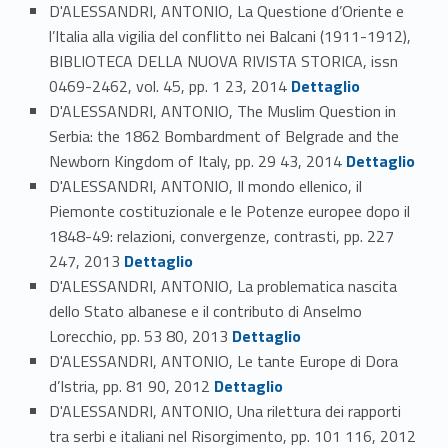
D'ALESSANDRI, ANTONIO, La Questione d’Oriente e
l’Italia alla vigilia del conflitto nei Balcani (1911-1912),
BIBLIOTECA DELLA NUOVA RIVISTA STORICA, issn
Link identifier #identifier_person_143136-72
0469-2462, vol. 45, pp. 1 23, 2014
Dettaglio
D'ALESSANDRI, ANTONIO, The Muslim Question in
Serbia: the 1862 Bombardment of Belgrade and the
Link identifier #identifier_person_198174-73
Newborn Kingdom of Italy, pp. 29 43, 2014
Dettaglio
D'ALESSANDRI, ANTONIO, Il mondo ellenico, il
Piemonte costituzionale e le Potenze europee dopo il
1848-49: relazioni, convergenze, contrasti, pp. 227
Link identifier #identifier_person_52418-74
247, 2013
Dettaglio
D'ALESSANDRI, ANTONIO, La problematica nascita
dello Stato albanese e il contributo di Anselmo
Link identifier #identifier_person_140502-75
Lorecchio, pp. 53 80, 2013
Dettaglio
D'ALESSANDRI, ANTONIO, Le tante Europe di Dora
Link identifier #identifier_person_153138-76
d’Istria, pp. 81 90, 2012
Dettaglio
D'ALESSANDRI, ANTONIO, Una rilettura dei rapporti
Link identifier #identifier_person_43879-77
tra serbi e italiani nel Risorgimento, pp. 101 116, 2012