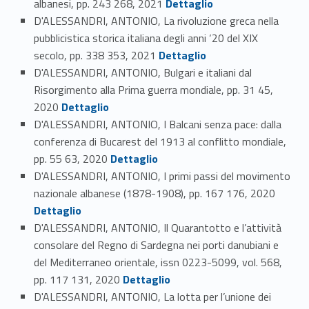
albanesi, pp. 243 268, 2021
Dettaglio
D'ALESSANDRI, ANTONIO, La rivoluzione greca nella
pubblicistica storica italiana degli anni ‘20 del XIX
Link identifier #identifier_person_110256-55
secolo, pp. 338 353, 2021
Dettaglio
D'ALESSANDRI, ANTONIO, Bulgari e italiani dal
Risorgimento alla Prima guerra mondiale, pp. 31 45,
Link identifier #identifier_person_26051-56
2020
Dettaglio
D'ALESSANDRI, ANTONIO, I Balcani senza pace: dalla
conferenza di Bucarest del 1913 al conflitto mondiale,
Link identifier #identifier_person_140305-57
pp. 55 63, 2020
Dettaglio
D'ALESSANDRI, ANTONIO, I primi passi del movimento
Link identifier #identifier_person_118264-58
nazionale albanese (1878-1908), pp. 167 176, 2020
Dettaglio
D'ALESSANDRI, ANTONIO, Il Quarantotto e l’attività
consolare del Regno di Sardegna nei porti danubiani e
del Mediterraneo orientale, issn 0223-5099, vol. 568,
Link identifier #identifier_person_47343-59
pp. 117 131, 2020
Dettaglio
D'ALESSANDRI, ANTONIO, La lotta per l’unione dei