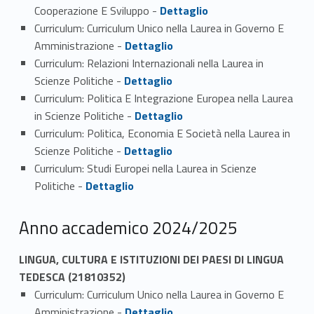
Link identifier #identifier_person_195286-4
Cooperazione E Sviluppo -
Dettaglio
Curriculum: Curriculum Unico nella Laurea in Governo E
Link identifier #identifier_person_36745-5
Amministrazione -
Dettaglio
Curriculum: Relazioni Internazionali nella Laurea in
Link identifier #identifier_person_65691-6
Scienze Politiche -
Dettaglio
Curriculum: Politica E Integrazione Europea nella Laurea
Link identifier #identifier_person_91720-7
in Scienze Politiche -
Dettaglio
Curriculum: Politica, Economia E Società nella Laurea in
Link identifier #identifier_person_193678-8
Scienze Politiche -
Dettaglio
Curriculum: Studi Europei nella Laurea in Scienze
Link identifier #identifier_person_67249-9
Politiche -
Dettaglio
Anno accademico 2024/2025
LINGUA, CULTURA E ISTITUZIONI DEI PAESI DI LINGUA
TEDESCA (21810352)
Curriculum: Curriculum Unico nella Laurea in Governo E
Link identifier #identifier_person_98092-1
Amministrazione -
Dettaglio