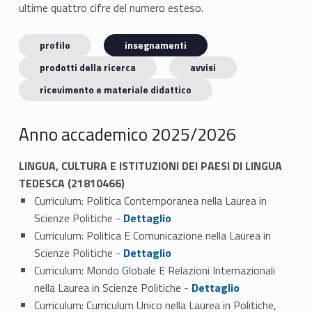
ultime quattro cifre del numero esteso.
profilo
insegnamenti
prodotti della ricerca
avvisi
ricevimento e materiale didattico
Anno accademico 2025/2026
LINGUA, CULTURA E ISTITUZIONI DEI PAESI DI LINGUA
TEDESCA (21810466)
Curriculum: Politica Contemporanea nella Laurea in
Link identifier #identifier_person_101620-1
Scienze Politiche -
Dettaglio
Curriculum: Politica E Comunicazione nella Laurea in
Link identifier #identifier_person_153946-2
Scienze Politiche -
Dettaglio
Curriculum: Mondo Globale E Relazioni Internazionali
Link identifier #identifier_person_18392-3
nella Laurea in Scienze Politiche -
Dettaglio
Curriculum: Curriculum Unico nella Laurea in Politiche,