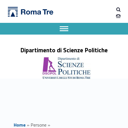
Primary Menu
Prof.ssa EMILIA FIANDRA insegnamenti - Dipartimento di Scienze Politiche
Dipartimento di Scienze Politiche
Dipartimento di Scienze Politiche dell'Università degli Studi Roma Tre
Apri il menu secondario
Header info sidebar
Dipartimento di Scienze Politiche
Home
»
Persone
»