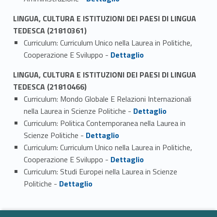
LINGUA, CULTURA E ISTITUZIONI DEI PAESI DI LINGUA
TEDESCA (21810361)
Curriculum: Curriculum Unico nella Laurea in Politiche,
Link identifier #identifier_person_125779-1
Cooperazione E Sviluppo -
Dettaglio
LINGUA, CULTURA E ISTITUZIONI DEI PAESI DI LINGUA
TEDESCA (21810466)
Curriculum: Mondo Globale E Relazioni Internazionali
Link identifier #identifier_person_83798-1
nella Laurea in Scienze Politiche -
Dettaglio
Curriculum: Politica Contemporanea nella Laurea in
Link identifier #identifier_person_54405-2
Scienze Politiche -
Dettaglio
Curriculum: Curriculum Unico nella Laurea in Politiche,
Link identifier #identifier_person_15984-3
Cooperazione E Sviluppo -
Dettaglio
Curriculum: Studi Europei nella Laurea in Scienze
Link identifier #identifier_person_57630-4
Politiche -
Dettaglio