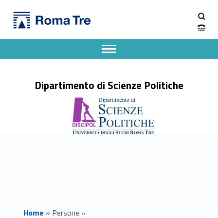
Primary Menu
Prof.ssa EMILIA FIANDRA - Dipartimento di Scienze Politiche
Dipartimento di Scienze Politiche
Dipartimento di Scienze Politiche dell'Università degli Studi Roma Tre
Apri il menu secondario
Header info sidebar
Dipartimento di Scienze Politiche
Home
»
Persone
»