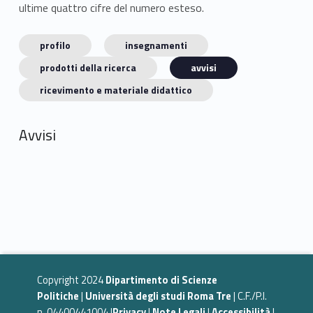
ultime quattro cifre del numero esteso.
profilo
insegnamenti
prodotti della ricerca
avvisi
ricevimento e materiale didattico
Avvisi
Copyright 2024
Dipartimento di Scienze
Politiche
|
Università degli studi Roma Tre
| C.F./P.I.
n. 04400441004 |
Privacy
|
Note Legali
|
Accessibilità
|