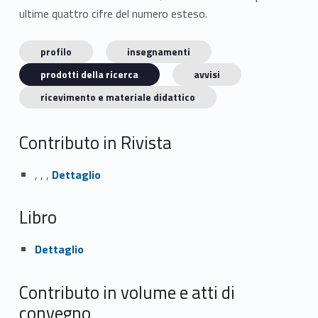
ultime quattro cifre del numero esteso.
profilo
insegnamenti
prodotti della ricerca
avvisi
ricevimento e materiale didattico
Contributo in Rivista
Link identifier #identifier_person_195980-1
, , ,
Dettaglio
Libro
Link identifier #identifier_person_175348-2
Dettaglio
Contributo in volume e atti di
convegno