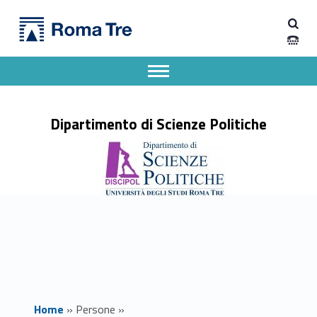
Primary Menu
ELEONORA OPPO ricerca - Dipartimento di Scienze Politiche
Dipartimento di Scienze Politiche
Dipartimento di Scienze Politiche dell'Università degli Studi Roma Tre
Apri il menu secondario
Header info sidebar
Dipartimento di Scienze Politiche
Home
»
Persone
»