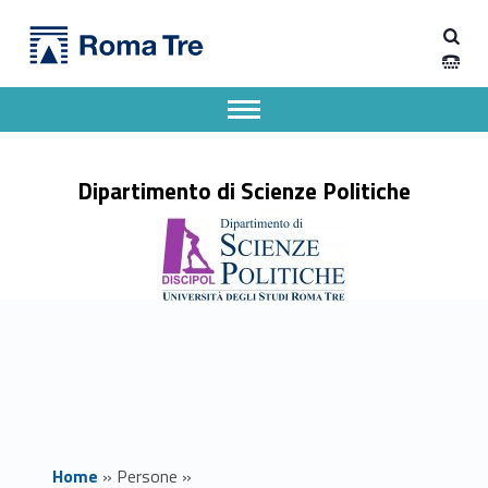
Primary Menu
ELEONORA OPPO insegnamenti - Dipartimento di Scienze Politiche
Dipartimento di Scienze Politiche
Dipartimento di Scienze Politiche dell'Università degli Studi Roma Tre
Apri il menu secondario
Header info sidebar
Dipartimento di Scienze Politiche
Home
»
Persone
»