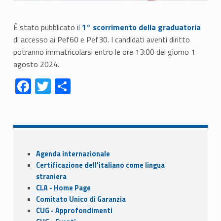
Link identifier #identifier__95827-1
È stato pubblicato il
1° scorrimento della graduatoria
di accesso ai Pef60 e Pef30. I candidati aventi diritto
potranno immatricolarsi entro le ore 13:00 del giorno 1
agosto 2024.
Link identifier #identifier__76488-1
Link identifier #identifier__23499-2
Link identifier #identifier__78742-3
F
T
S
ac
w
h
Skip back to navigation
e
itt
ar
b
er
e
o
Sidebar
Agenda internazionale
o
Certificazione dell'italiano come lingua
k
straniera
CLA - Home Page
Comitato Unico di Garanzia
CUG - Approfondimenti