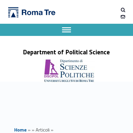
Primary Menu
Dipartimento di Scienze Politiche
Percorsi di formazione insegnanti: scorrimento graduatoria - Dipartimento di Scienze Politiche
Dipartimento di Scienze Politiche dell'Università degli Studi Roma Tre
Apri il menu secondario
Header info sidebar
Department of Political Science
Home
»
»
Articoli
»