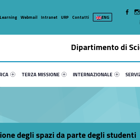
WebMan 
Learning
Webmail
Intranet
URP
Contatti
ENG
Dipartimento di Sci
enu-primary-98350-15
dentifier #link-menu-primary-83356-37
Link identifier #link-menu-primary-8318-49
Link identifier #link-menu-prima
Link ide
ERCA
TERZA MISSIONE
INTERNAZIONALE
SERVI
ione degli spazi da parte degli studenti