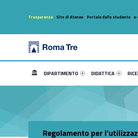
Header info sidebar
Trasparenza
Sito di Ateneo
Portale dello studente
e-
Dipartimento di Scienze Politiche
Regolamento per l’utilizzazione degli spazi da parte degli studenti - Dipartimento di Scienze Politiche
Primary Menu
Link identifier #link-menu-primary-93047-1
Link identifier #link-m
Link i
Dipartimento di Scienze Politiche dell'Università degli Studi Roma Tre
DIPARTIMENTO
DIDATTICA
RIC
Regolamento per l’utilizzaz