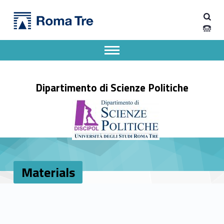
Primary Menu
Materials - Dipartimento di Scienze Politiche
Dipartimento di Scienze Politiche
Dipartimento di Scienze Politiche dell'Università degli Studi Roma Tre
Apri il menu secondario
Header info sidebar
Dipartimento di Scienze Politiche
Materials