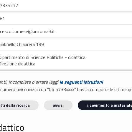
7335272
81
ncesco.tornese@uniroma3.it
Gabriello Chiabrera 199
Dipartimento di Scienze Politiche - didattica
Direzione didattica
enti, incomplete o errate leggi
le seguenti istruzioni
E il numero unico inizia con "06 5733xxxx" basta comporre le ultime 
tti della ricerca
avvisi
ricevimento e materiale
dattico