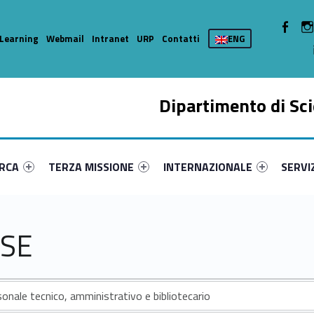
WebMan 
Learning
Webmail
Intranet
URP
Contatti
ENG
Dipartimento di Sci
enu-primary-43585-15
dentifier #link-menu-primary-82608-37
Link identifier #link-menu-primary-49759-49
Link identifier #link-menu-prima
Link ide
ERCA
TERZA MISSIONE
INTERNAZIONALE
SERVI
SE
onale tecnico, amministrativo e bibliotecario