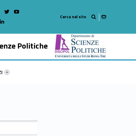
on Facebook
WebMan on Instagram
WebMan on twitter
WebMan on Youtube
WebMan on Linkedin
enze Politiche
ry-69487-54
ntifier #link-menu-primary-46782-65
ZI