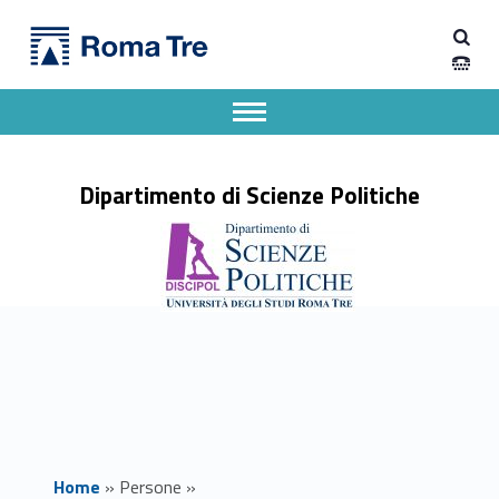
Primary Menu
GABRIELE RIZZI BASTIANI - Dipartimento di Scienze Politiche
Dipartimento di Scienze Politiche
Dipartimento di Scienze Politiche dell'Università degli Studi Roma Tre
Apri il menu secondario
Header info sidebar
Dipartimento di Scienze Politiche
Home
»
Persone
»