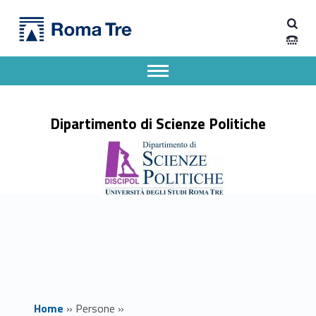
Primary Menu
Prof. GIOVANNI MARIO CECI - Dipartimento di Scienze Politiche
Dipartimento di Scienze Politiche
Dipartimento di Scienze Politiche dell'Università degli Studi Roma Tre
Apri il menu secondario
Header info sidebar
Dipartimento di Scienze Politiche
Home
»
Persone
»