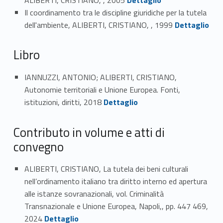
Il coordinamento tra le discipline giuridiche per la tutela
Link identifier #identifier_person_139661-12
dell'ambiente, ALIBERTI, CRISTIANO, , 1999
Dettaglio
Libro
IANNUZZI, ANTONIO; ALIBERTI, CRISTIANO,
Autonomie territoriali e Unione Europea. Fonti,
Link identifier #identifier_person_7794-13
istituzioni, diritti, 2018
Dettaglio
Contributo in volume e atti di
convegno
ALIBERTI, CRISTIANO, La tutela dei beni culturali
nell’ordinamento italiano tra diritto interno ed apertura
alle istanze sovranazionali, vol. Criminalità
Transnazionale e Unione Europea, Napoli,, pp. 447 469,
Link identifier #identifier_person_55510-14
2024
Dettaglio