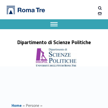
Primary Menu
Dott. CRISTIANO ALIBERTI ricerca - Dipartimento di Scienze Politiche
Dipartimento di Scienze Politiche
Dipartimento di Scienze Politiche dell'Università degli Studi Roma Tre
Apri il menu secondario
Header info sidebar
Dipartimento di Scienze Politiche
Home
»
Persone
»