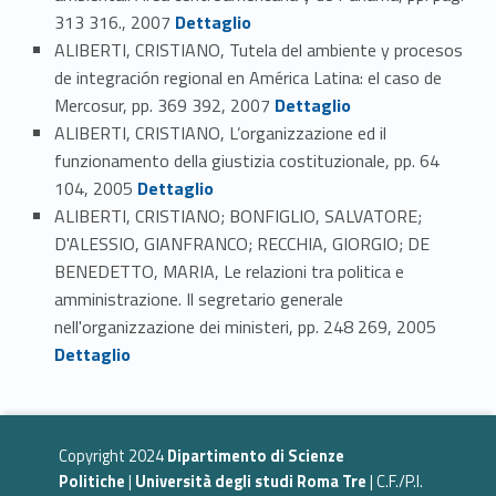
Link identifier #identifier_person_45357-27
313 316., 2007
Dettaglio
ALIBERTI, CRISTIANO, Tutela del ambiente y procesos
de integración regional en América Latina: el caso de
Link identifier #identifier_person_8600-28
Mercosur, pp. 369 392, 2007
Dettaglio
ALIBERTI, CRISTIANO, L’organizzazione ed il
funzionamento della giustizia costituzionale, pp. 64
Link identifier #identifier_person_178780-29
104, 2005
Dettaglio
ALIBERTI, CRISTIANO; BONFIGLIO, SALVATORE;
D'ALESSIO, GIANFRANCO; RECCHIA, GIORGIO; DE
BENEDETTO, MARIA, Le relazioni tra politica e
amministrazione. Il segretario generale
Link identifier #identifier_person_189286-30
nell'organizzazione dei ministeri, pp. 248 269, 2005
Dettaglio
Copyright 2024
Dipartimento di Scienze
Politiche
|
Università degli studi Roma Tre
| C.F./P.I.