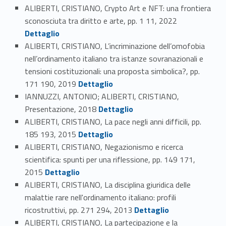
ALIBERTI, CRISTIANO, Crypto Art e NFT: una frontiera
Link identifier #identifier_person_172815-15
sconosciuta tra diritto e arte, pp. 1 11, 2022
Dettaglio
ALIBERTI, CRISTIANO, L’incriminazione dell’omofobia
nell’ordinamento italiano tra istanze sovranazionali e
tensioni costituzionali: una proposta simbolica?, pp.
Link identifier #identifier_person_181046-16
171 190, 2019
Dettaglio
IANNUZZI, ANTONIO; ALIBERTI, CRISTIANO,
Link identifier #identifier_person_136159-17
Presentazione, 2018
Dettaglio
ALIBERTI, CRISTIANO, La pace negli anni difficili, pp.
Link identifier #identifier_person_120782-18
185 193, 2015
Dettaglio
ALIBERTI, CRISTIANO, Negazionismo e ricerca
scientifica: spunti per una riflessione, pp. 149 171,
Link identifier #identifier_person_158551-19
2015
Dettaglio
ALIBERTI, CRISTIANO, La disciplina giuridica delle
malattie rare nell'ordinamento italiano: profili
Link identifier #identifier_person_95734-20
ricostruttivi, pp. 271 294, 2013
Dettaglio
ALIBERTI, CRISTIANO, La partecipazione e la