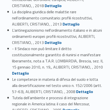
Link identifier #identifier_person_80778-6
CRISTIANO, , 2018
Dettaglio
La disciplina giuridica delle malattie rare
nell’ordinamento comunitario: profili ricostruttivi,
Link identifier #identifier_person_150189-7
ALIBERTI, CRISTIANO, , 2013
Dettaglio
L'antinegazionismo nell'ordinamento italiano e in alcuni
ordinamenti europei: profili ricostruttivi, ALIBERTI,
Link identifier #identifier_person_113890-8
CRISTIANO, , 2013
Dettaglio
- Il Sindaco non può limitare il diritto
costituzionalmente garantito di riunirsi e manifestare
liberamente, nota a T.A.R. LOMBARDIA, Brescia, sez. II,
Link identifier #identifier_person_62767-9
15 gennaio 2010, n. 19,, ALIBERTI, CRISTIANO, , 2010
Dettaglio
Le competenze in materia di difesa del suolo e lotta
alla desertificazione nel testo unico n. 152/2006 (artt.
Link identifier #identifier_person_127705-10
57-63), ALIBERTI, CRISTIANO, , 2008
Dettaglio
Tutela dell’ambiente e processi di integrazione
regionale in America latina: il caso del Mercosur,
Link identifier #identifier_person_192041-11
ALIBERTI, CRISTIANO, , 2005
Dettaglio