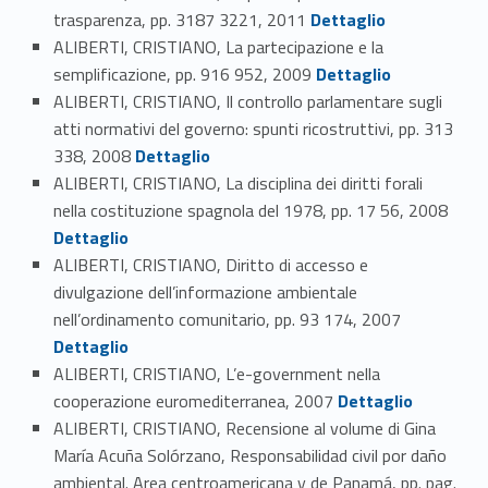
Link identifier #identifier_person_30592-21
trasparenza, pp. 3187 3221, 2011
Dettaglio
ALIBERTI, CRISTIANO, La partecipazione e la
Link identifier #identifier_person_46853-22
semplificazione, pp. 916 952, 2009
Dettaglio
ALIBERTI, CRISTIANO, Il controllo parlamentare sugli
atti normativi del governo: spunti ricostruttivi, pp. 313
Link identifier #identifier_person_2387-23
338, 2008
Dettaglio
ALIBERTI, CRISTIANO, La disciplina dei diritti forali
Link identifier #identifier_person_16450-24
nella costituzione spagnola del 1978, pp. 17 56, 2008
Dettaglio
ALIBERTI, CRISTIANO, Diritto di accesso e
divulgazione dell’informazione ambientale
Link identifier #identifier_person_114064-25
nell’ordinamento comunitario, pp. 93 174, 2007
Dettaglio
ALIBERTI, CRISTIANO, L’e-government nella
Link identifier #identifier_person_91940-26
cooperazione euromediterranea, 2007
Dettaglio
ALIBERTI, CRISTIANO, Recensione al volume di Gina
María Acuña Solórzano, Responsabilidad civil por daño
ambiental. Area centroamericana y de Panamá, pp. pag.