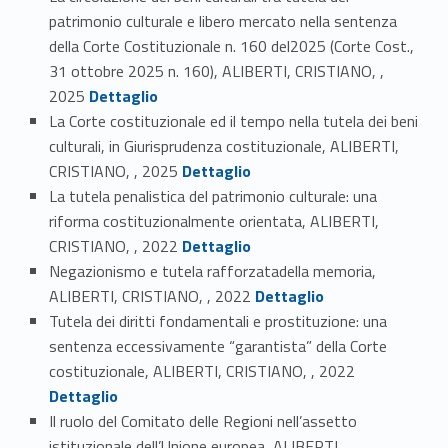
patrimonio culturale e libero mercato nella sentenza
della Corte Costituzionale n. 160 del2025 (Corte Cost.,
31 ottobre 2025 n. 160), ALIBERTI, CRISTIANO, ,
Link identifier #identifier_person_12304-1
2025
Dettaglio
La Corte costituzionale ed il tempo nella tutela dei beni
culturali, in Giurisprudenza costituzionale, ALIBERTI,
Link identifier #identifier_person_50329-2
CRISTIANO, , 2025
Dettaglio
La tutela penalistica del patrimonio culturale: una
riforma costituzionalmente orientata, ALIBERTI,
Link identifier #identifier_person_247-3
CRISTIANO, , 2022
Dettaglio
Negazionismo e tutela rafforzatadella memoria,
Link identifier #identifier_person_66813-4
ALIBERTI, CRISTIANO, , 2022
Dettaglio
Tutela dei diritti fondamentali e prostituzione: una
sentenza eccessivamente “garantista” della Corte
Link identifier #identifier_person_120858-5
costituzionale, ALIBERTI, CRISTIANO, , 2022
Dettaglio
Il ruolo del Comitato delle Regioni nell’assetto
istituzionale dell’Unione europea, ALIBERTI,