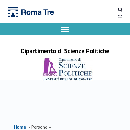
Primary Menu
CLAUDIA MARIOTTI ricerca - Dipartimento di Scienze Politiche
Dipartimento di Scienze Politiche
Dipartimento di Scienze Politiche dell'Università degli Studi Roma Tre
Apri il menu secondario
Header info sidebar
Dipartimento di Scienze Politiche
Home
»
Persone
»