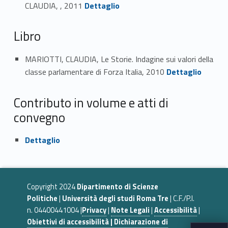
Link identifier #identifier_person_171728-2
CLAUDIA, , 2011
Dettaglio
Libro
MARIOTTI, CLAUDIA, Le Storie. Indagine sui valori della
Link identifier #identifier_person_114871-3
classe parlamentare di Forza Italia, 2010
Dettaglio
Contributo in volume e atti di
convegno
Link identifier #identifier_person_45131-4
Dettaglio
Copyright 2024
Dipartimento di Scienze
Politiche
|
Università degli studi Roma Tre
| C.F./P.I.
n. 04400441004 |
Privacy
|
Note Legali
|
Accessibilità
|
Obiettivi di accessibilità | Dichiarazione di