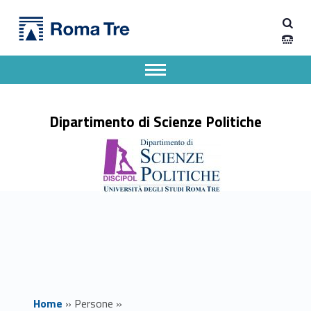
Primary Menu
CLARA LOPEZ - Dipartimento di Scienze Politiche
Dipartimento di Scienze Politiche
Dipartimento di Scienze Politiche dell'Università degli Studi Roma Tre
Apri il menu secondario
Header info sidebar
Dipartimento di Scienze Politiche
Home
»
Persone
»