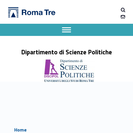
Primary Menu
Dipartimento di Scienze Politiche
Dipartimento di Scienze Politiche
Dipartimento di Scienze Politiche dell'Università degli Studi Roma Tre
Apri il menu secondario
Header info sidebar
Dipartimento di Scienze Politiche
Home