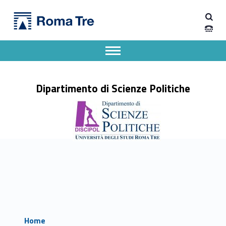
Primary Menu
Dipartimento di Scienze Politiche
Dipartimento di Scienze Politiche
Dipartimento di Scienze Politiche dell'Università degli Studi Roma Tre
Apri il menu secondario
Header info sidebar
Dipartimento di Scienze Politiche
Home