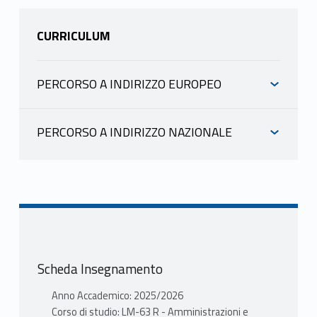
CURRICULUM
PERCORSO A INDIRIZZO EUROPEO
INFORMAZIONI
PERCORSO A INDIRIZZO NAZIONALE
INFORMAZIONI
DE BENEDETTO MARIA
scheda docente
materiale didattico
DE BENEDETTO MARIA
scheda docente
PROGRAMMA
materiale didattico
Programma (equivalente al programma
Scheda Insegnamento
di diritto amministrativo dell’economia)
PROGRAMMA
Anno Accademico: 2025/2026
Programma (equivalente al programma
Corso di studio: LM-63 R - Amministrazioni e
1) La funzione di regolazione fra