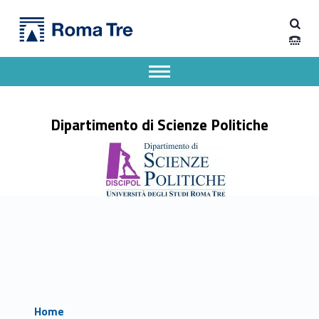
Primary Menu
Dipartimento di Scienze Politiche
Dipartimento di Scienze Politiche
Dipartimento di Scienze Politiche dell'Università degli Studi Roma Tre
Apri il menu secondario
Header info sidebar
Dipartimento di Scienze Politiche
Home