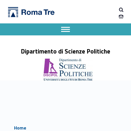
Primary Menu
Dipartimento di Scienze Politiche
Dipartimento di Scienze Politiche
Dipartimento di Scienze Politiche dell'Università degli Studi Roma Tre
Apri il menu secondario
Header info sidebar
Dipartimento di Scienze Politiche
Home