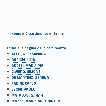
Home
»
Dipartimento
»
Chi siamo
C
Torna alla pagina del dipartimento
ALEGI, ALESSANDRA
h
BARION, LICIA
i
BRESSI, MARIA PIA
CIVIERO, SIMONE
s
DE MARTINO, SERENA
FADINI, CARLO
i
LEONI, PAOLO
a
MATALONI, SARAH
MAZZA, MARIA ANTONIETTA