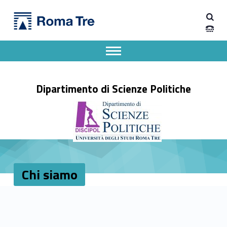
Primary Menu
Chi siamo – Dipartimento di Scienze Politiche
Dipartimento di Scienze Politiche
Dipartimento di Scienze Politiche dell'Università degli Studi Roma Tre
Apri il menu secondario
Header info sidebar
Dipartimento di Scienze Politiche
Chi siamo