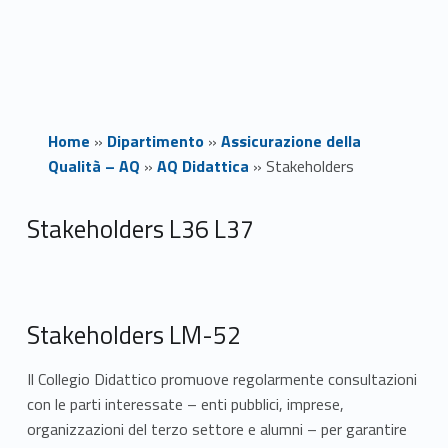
Home
»
Dipartimento
»
Assicurazione della
Qualità – AQ
»
AQ Didattica
»
Stakeholders
S
Stakeholders L36 L37
t
a
Stakeholders LM-52
k
Il Collegio Didattico promuove regolarmente consultazioni
e
con le parti interessate – enti pubblici, imprese,
h
organizzazioni del terzo settore e alumni – per garantire