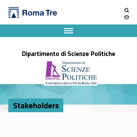
Primary Menu
Stakeholders - Dipartimento di Scienze Politiche
Dipartimento di Scienze Politiche
Dipartimento di Scienze Politiche dell'Università degli Studi Roma Tre
Apri il menu secondario
Header info sidebar
Dipartimento di Scienze Politiche
Stakeholders