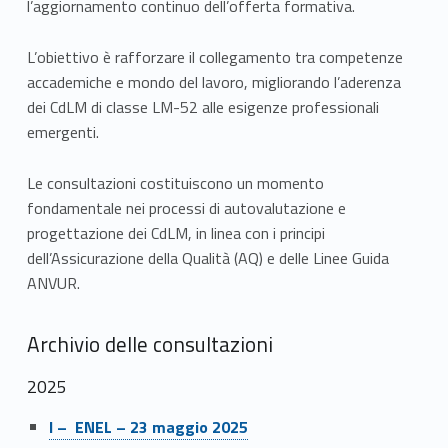
l’aggiornamento continuo dell’offerta formativa.
o
l
L’obiettivo è rafforzare il collegamento tra competenze
accademiche e mondo del lavoro, migliorando l’aderenza
d
dei CdLM di classe LM-52 alle esigenze professionali
emergenti.
e
r
Le consultazioni costituiscono un momento
fondamentale nei processi di autovalutazione e
s
progettazione dei CdLM, in linea con i principi
dell’Assicurazione della Qualità (AQ) e delle Linee Guida
ANVUR.
Archivio delle consultazioni
2025
Link identifier #identifier__156924-1
I – ENEL – 23 maggio 2025