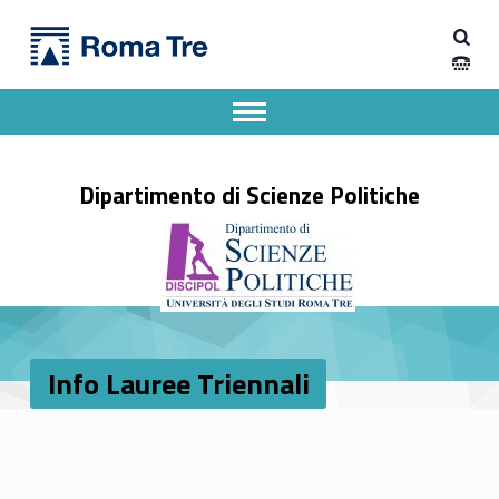
Primary Menu
Info Lauree Triennali - Dipartimento di Scienze Politiche
Dipartimento di Scienze Politiche
Dipartimento di Scienze Politiche dell'Università degli Studi Roma Tre
Apri il menu secondario
Header info sidebar
Dipartimento di Scienze Politiche
Info Lauree Triennali