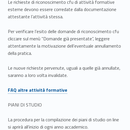
u
Le richieste di riconoscimento cfu di attività formative
r
esterne devono essere corredate dalla documentazione
attestante l’attività stessa.
e
Per verificare l’esito delle domande di riconoscimento cfu
e
cliccare sul menù “Domande già presentate”, leggere
T
attentamente la motivazione dell’eventuale annullamento
della pratica.
r
i
Le nuove richieste pervenute, uguali a quelle già annullate,
saranno a loro volta invalidate.
e
Link identifier #identifier__32990-2
n
FAQ altre attività formative
n
PIANI DI STUDIO
a
La procedura per la compilazione dei piani di studio on line
l
si aprirà all’inizio di ogni anno accademico.