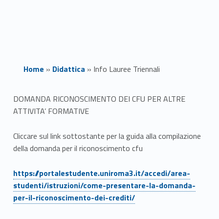
Home
»
Didattica
»
Info Lauree Triennali
I
DOMANDA RICONOSCIMENTO DEI CFU PER ALTRE
ATTIVITA’ FORMATIVE
n
f
Cliccare sul link sottostante per la guida alla compilazione
della domanda per il riconoscimento cfu
o
Link identifier #identifier__146679-1
https://portalestudente.uniroma3.it/accedi/area-
L
studenti/istruzioni/come-presentare-la-domanda-
a
per-il-riconoscimento-dei-crediti/