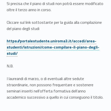
Si precisa che il piano di studi non potrà essere modificato
i
oltre il terzo anno in corso.
Cliccare sul link sottostante per la guida alla compilazione
del piano degli studi
Link identifier #identifier__110900-3
https://portalestudente.uniroma3.it/accedi/area-
studenti/istruzioni/come-compilare-il-piano-degli-
studi/
N.B.
I laureandi di marzo, o di eventuali altre sedute
straordinarie, non possono frequentare e sostenere
seminari inseriti nell’offerta formativa dell’anno
accademico successivo a quello in cui conseguono il titolo.