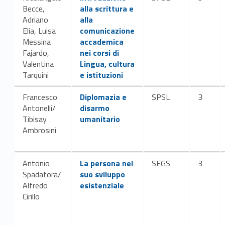
Becce,
alla scrittura e
Adriano
alla
Elia, Luisa
comunicazione
Messina
accademica
Fajardo,
nei corsi di
Valentina
Lingua, cultura
Tarquini
e istituzioni
Link identifier #identifier__110212-12
Francesco
Diplomazia e
SPSL
3
Antonelli/
disarmo
Tibisay
umanitario
Ambrosini
Link identifier #identifier__31554-14
Antonio
La persona nel
SEGS
3
Spadafora/
suo sviluppo
Alfredo
esistenziale
Cirillo