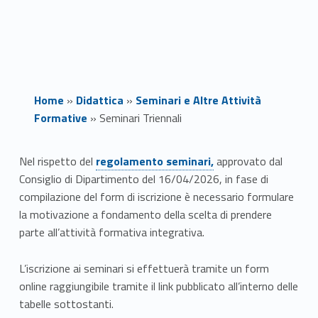
Home
»
Didattica
»
Seminari e Altre Attività
Formative
»
Seminari Triennali
Link identifier #identifier__37431-1
S
Nel rispetto del
regolamento seminari,
approvato dal
Consiglio di Dipartimento del 16/04/2026, in fase di
e
compilazione del form di iscrizione è necessario formulare
m
la motivazione a fondamento della scelta di prendere
parte all’attività formativa integrativa.
i
L’iscrizione ai seminari si effettuerà tramite un form
n
online raggiungibile tramite il link pubblicato all’interno delle
a
tabelle sottostanti.