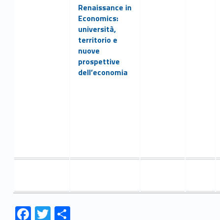
Renaissance in
Economics:
università,
territorio e
nuove
prospettive
dell’economia
Link identifier #identifier__122408-24
Link identifier #identifier__74390-25
Link identifier #identifier__39509-26
F
T
C