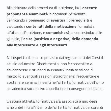
r
Alla chiusura della procedura di iscrizione, la/Il
docente
i
proponente esaminerà
le domande pervenute
verificando il
possesso di eventuali prerequisiti
e
T
valutando i
contenuti della motivazione
formulata
all’atto dell’iscrizione, e
comunicherà
, a suo insindacabile
r
giudizio,
l’esito (positivo o negativo) della domanda
i
alle interessate e agli interessati
e
Nel rispetto di quanto previsto dai regolamenti dei Corsi di
n
studio del nostro Dipartimento, non è consentito a
studentesse e studenti laureande/i nella sessione di
n
marzo (o eventuali sessioni straordinarie) frequentare e
sostenere seminari inseriti nell’offerta formativa dell’anno
a
accademico successivo a quello in cui conseguono il titolo;
l
Ciascuna attività formativa sarà associata a uno degli
i
ambiti definiti all’interno dell’offerta formativa dei corsi di