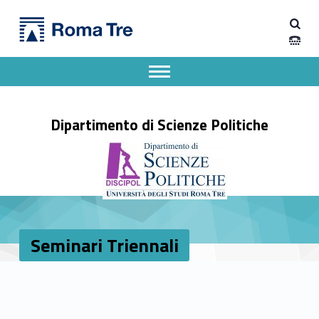
Primary Menu
Seminari Triennali - Dipartimento di Scienze Politiche
Dipartimento di Scienze Politiche
Dipartimento di Scienze Politiche dell'Università degli Studi Roma Tre
Apri il menu secondario
Header info sidebar
Dipartimento di Scienze Politiche
Seminari Triennali