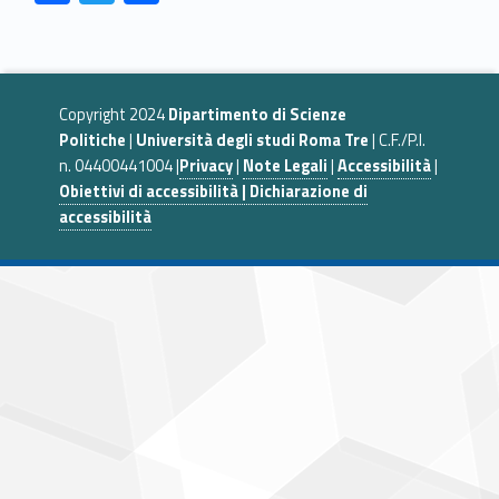
ac
w
o
Skip back to navigation
e
itt
n
b
er
di
Copyright 2024
Dipartimento di Scienze
o
vi
Politiche
|
Università degli studi Roma Tre
| C.F./P.I.
o
di
n. 04400441004 |
Privacy
|
Note Legali
|
Accessibilità
|
k
Obiettivi di accessibilità | Dichiarazione di
accessibilità