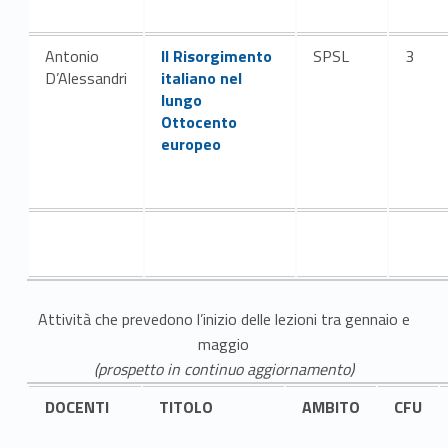
Link identifier #identifier__7390-6
Antonio
Il Risorgimento
SPSL
3
D’Alessandri
italiano nel
lungo
Ottocento
europeo
Attività che prevedono l’inizio delle lezioni tra gennaio e
maggio
(prospetto in continuo aggiornamento)
DOCENTI
TITOLO
AMBITO
CFU