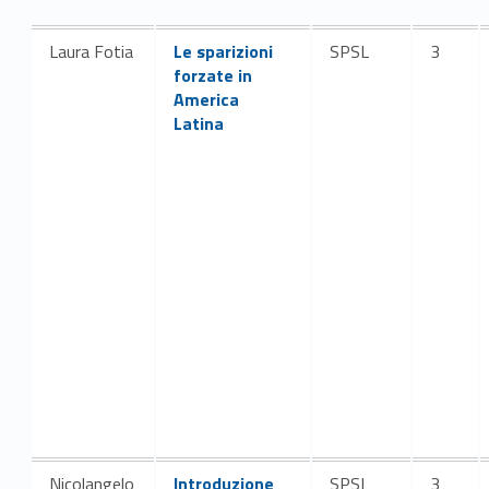
Link identifier #identifier__113545-8
Laura Fotia
Le sparizioni
SPSL
3
forzate in
America
Latina
Link identifier #identifier__192420-10
Nicolangelo
Introduzione
SPSL
3