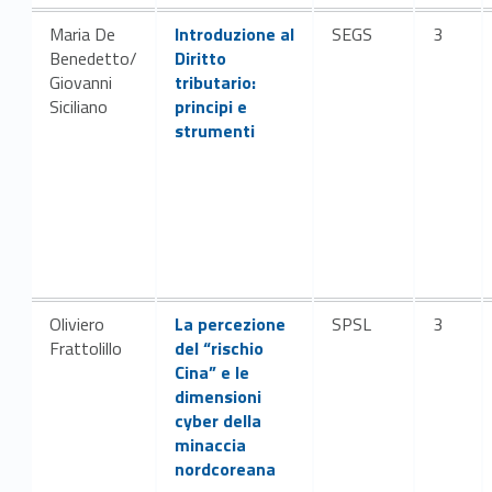
Link identifier #identifier__187954-16
Maria De
Introduzione al
SEGS
3
Benedetto/
Diritto
Giovanni
tributario:
Siciliano
principi e
strumenti
Link identifier #identifier__47357-18
Oliviero
La percezione
SPSL
3
Frattolillo
del “rischio
Cina” e le
dimensioni
cyber della
minaccia
nordcoreana