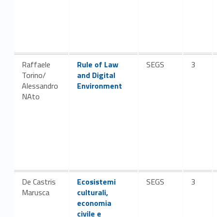
Link identifier #identifier__165107-20
Raffaele
Rule of Law
SEGS
3
Torino/
and Digital
Alessandro
Environment
NAto
Link identifier #identifier__78937-22
De Castris
Ecosistemi
SEGS
3
Marusca
culturali,
economia
civile e