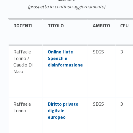
(prospetto in continuo aggiornamento)
DOCENTI
TITOLO
AMBITO
CFU
Link identifier #identifier__49610-2
Raffaele
Online Hate
SEGS
3
Torino /
Speech e
Claudio Di
disinformazione
Maio
Link identifier #identifier__21657-4
Raffaele
Diritto privato
SEGS
3
Torino
digitale
europeo