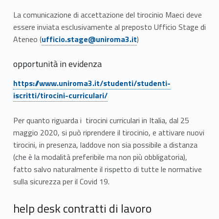
La comunicazione di accettazione del tirocinio Maeci deve
essere inviata esclusivamente al preposto Ufficio Stage di
Link identifier #identifier__119477-8
Ateneo (
ufficio.stage@uniroma3.it
)
opportunità in evidenza
Link identifier #identifier__58214-9
https://www.uniroma3.it/studenti/studenti-
iscritti/tirocini-curriculari/
Per quanto riguarda i tirocini curriculari in Italia, dal 25
maggio 2020, si può riprendere il tirocinio, e attivare nuovi
tirocini, in presenza, laddove non sia possibile a distanza
(che è la modalità preferibile ma non più obbligatoria),
fatto salvo naturalmente il rispetto di tutte le normative
sulla sicurezza per il Covid 19.
help desk contratti di lavoro