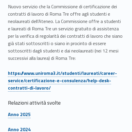
Nuovo servizio che la Commissione di certificazione dei
contratti di lavoro di Roma Tre offre agli studenti e
neolaureati dell’Ateneo. La Commissione offre a studenti
e laureati di Roma Tre un servizio gratuito di assistenza
per la verifica di regolarità dei contratti di lavoro che siano
già stati sottoscritti o siano in procinto di essere
sottoscritti dagli studenti e dai neolaureati (nei 12 mesi
successivi alla laurea) di Roma Tre:
Link identifier #identifier__110099-10
https://www.uniroma3.it/studenti/laureati/career-
service/certificazione-e-consulenza/help-desk-
contratti-di-lavoro/
Relazioni attività svolte
Link identifier #identifier__38408-11
Anno 2025
Link identifier #identifier__102183-12
Anno 2024