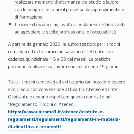
t
realizzare momenti di alternanza tra studio e lavoro
i
con lo scopo di affinare il processo di apprendimento e
di formazione;
r
tirocini extracurriculari, rivolti ai neolaureati e finalizzati
ad agevolare le scelte professionali e l’occupabilità.
o
A partire da gennaio 2020, le autorizzazioni per i tirocini
c
curricolari ed extracurricolari saranno effettuate con
i
cadenza quindicinale (15 e 30 del mese). Le pratiche
potranno implicare una lavorazione di almeno 15 giorni.
n
i
Tutti i tirocini curricolari ed extracurricolari possono essere
svolti solo con convenzione attiva tra Ateneo ed Ente
Ospitante e devono rispettare quanto riportato nel
Link identifier #identifier__37335-1
“Regolamento Tirocini di Ateneo”:
https://www.uniroma3.it/ateneo/statuto-e-
regolamenti/regolamenti/regolamenti-in-materia-
di-didattica-e-studenti/