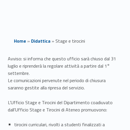
Home
»
Didattica
»
Stage e tirocini
S
Avviso: si informa che questo ufficio sarà chiuso dal 31
luglio e riprenderà la regolare attività a partire dal 1°
t
settembre.
a
Le comunicazioni pervenute nel periodo di chiusura
saranno gestite alla ripresa del servizio.
g
L’Ufficio Stage e Tirocini del Dipartimento coadiuvato
e
dall’Ufficio Stage e Tirocini di Ateneo promuovono:
e
tirocini curriculari, rivolti a studenti finalizzati a