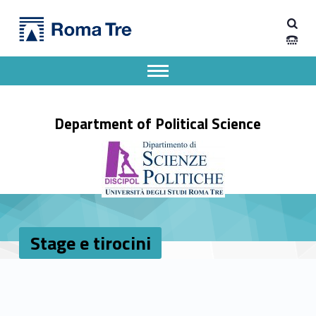
Primary Menu
Stage e tirocini - Dipartimento di Scienze Politiche
Dipartimento di Scienze Politiche
Dipartimento di Scienze Politiche dell'Università degli Studi Roma Tre
Apri il menu secondario
Header info sidebar
Department of Political Science
Stage e tirocini