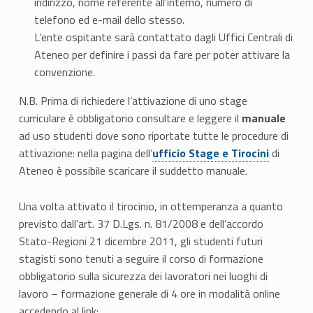
indirizzo, nome referente all’interno, numero di
telefono ed e-mail dello stesso.
L’ente ospitante sarà
contattato dagli Uffici Centrali di
Ateneo per definire i passi da fare per poter attivare la
convenzione.
N.B. Prima di richiedere l’attivazione di uno stage
curriculare
è obbligatorio consultare e leggere
il
manuale
ad uso studenti dove sono riportate tutte le procedure di
Link identifier #identifier__101800-4
attivazione: n
ella pagina dell’
ufficio Stage e Tirocini
di
Ateneo è possibile scaricare il suddetto manuale.
Una volta attivato il tirocinio, in ottemperanza a quanto
previsto dall’art. 37 D.Lgs. n. 81/2008 e dell’accordo
Stato-Regioni 21 dicembre 2011, gli studenti futuri
stagisti sono tenuti a seguire il corso di formazione
obbligatorio sulla sicurezza dei lavoratori nei luoghi di
lavoro – formazione generale di 4 ore in modalità online
Link identifier #identifier__189582-5
accedendo al link: