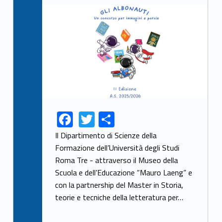
Link identifier archive #link-archive-thumb-soap-51758
F
T
S
Link identifier share facebook archive #share-link-archive-98785
Link identifier share twitter archive #share-link-archive-22323
ac
w
h
Il Dipartimento di Scienze della
e
itt
ar
Formazione dell’Università degli Studi
Roma Tre - attraverso il Museo della
b
er
e
Scuola e dell’Educazione “Mauro Laeng” e
o
con la partnership del Master in Storia,
o
teorie e tecniche della letteratura per…
k