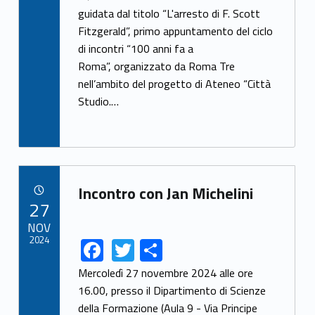
e
itt
ar
guidata dal titolo “L'arresto di F. Scott
Fitzgerald”, primo appuntamento del ciclo
b
er
e
di incontri “100 anni fa a
o
Roma”, organizzato da Roma Tre
o
nell’ambito del progetto di Ateneo “Città
k
Studio.…
Link identifier archive #link-archive-65585
Incontro con Jan Michelini
POSTED ON:
27
NOV
2024
F
T
S
Link identifier share facebook archive #share-link-archive-14516
Link identifier share twitter archive #share-link-archive-10157
ac
w
h
Mercoledì 27 novembre 2024 alle ore
e
itt
ar
16.00, presso il Dipartimento di Scienze
della Formazione (Aula 9 - Via Principe