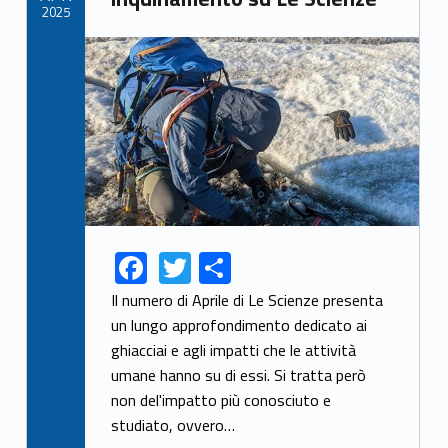
2025
Link identifier archive #link-archive-thumb-soap-71948
F
T
S
Link identifier share facebook archive #share-link-archive-55238
Link identifier share twitter archive #share-link-archive-18615
ac
w
h
Il numero di Aprile di Le Scienze presenta
e
itt
ar
un lungo approfondimento dedicato ai
ghiacciai e agli impatti che le attività
b
er
e
umane hanno su di essi. Si tratta però
o
non del'impatto più conosciuto e
o
studiato, ovvero…