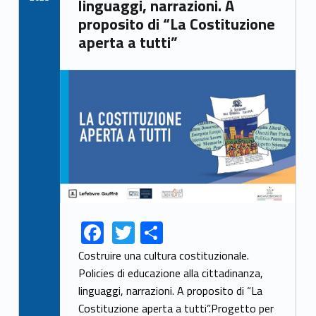
linguaggi, narrazioni. A
proposito di “La Costituzione
aperta a tutti”
Link identifier archive #link-archive-thumb-soap-71598
F
T
S
Link identifier share facebook archive #share-link-archive-55458
Link identifier share twitter archive #share-link-archive-11974
ac
w
h
Costruire una cultura costituzionale.
e
itt
ar
Policies di educazione alla cittadinanza,
linguaggi, narrazioni. A proposito di “La
b
er
e
Costituzione aperta a tutti”.Progetto per