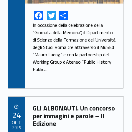
F
T
S
Link identifier share facebook archive #share-link-archive-40107
Link identifier share twitter archive #share-link-archive-23053
ac
w
h
In occasione della celebrazione della
e
itt
ar
“Giornata della Memoria”, il Dipartimento
di Scienze della Formazione dell’Università
b
er
e
degli Studi Roma tre attraverso il MuSEd
o
“Mauro Laeng” e con la partnership del
o
Working Group d’Ateneo “Public History
k
Public…
Link identifier archive #link-archive-60247
GLI ALBONAUTI. Un concorso
POSTED ON:
24
per immagini e parole – II
OCT
Edizione
2025