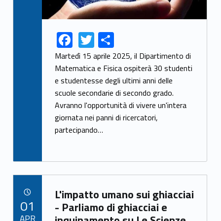
F
T
S
Link identifier share facebook archive #share-link-archive-68160
Link identifier share twitter archive #share-link-archive-28426
ac
w
h
Martedì 15 aprile 2025, il Dipartimento di
e
itt
ar
Matematica e Fisica ospiterà 30 studenti
e studentesse degli ultimi anni delle
b
er
e
scuole secondarie di secondo grado.
o
Avranno l'opportunità di vivere un'intera
o
giornata nei panni di ricercatori,
k
partecipando…
Link identifier archive #link-archive-79689
L'impatto umano sui ghiacciai
POSTED ON:
01
- Parliamo di ghiacciai e
APR
inquinamento su Le Scienze