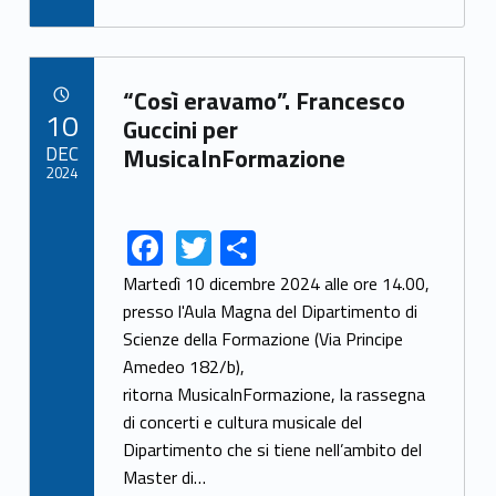
Link identifier archive #link-archive-5086
“Così eravamo”. Francesco
POSTED ON:
10
Guccini per
DEC
MusicaInFormazione
2024
F
T
S
Link identifier share facebook archive #share-link-archive-78799
Link identifier share twitter archive #share-link-archive-81775
ac
w
h
Martedì 10 dicembre 2024 alle ore 14.00,
e
itt
ar
presso l'Aula Magna del Dipartimento di
Scienze della Formazione (Via Principe
b
er
e
Amedeo 182/b),
o
ritorna MusicaInFormazione, la rassegna
o
di concerti e cultura musicale del
k
Dipartimento che si tiene nell’ambito del
Master di…