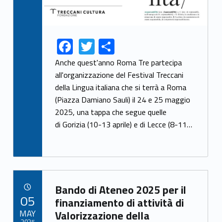
F
T
S
Link identifier share facebook archive #share-link-archive-56494
Link identifier share twitter archive #share-link-archive-95400
ac
w
h
Anche quest'anno Roma Tre partecipa
e
itt
ar
all'organizzazione del Festival Treccani
della Lingua italiana che si terrà a Roma
b
er
e
(Piazza Damiano Sauli) il 24 e 25 maggio
o
2025, una tappa che segue quelle
o
di Gorizia (10-13 aprile) e di Lecce (8-11…
k
Link identifier archive #link-archive-34111
Bando di Ateneo 2025 per il
POSTED ON:
05
finanziamento di attività di
MAY
Valorizzazione della