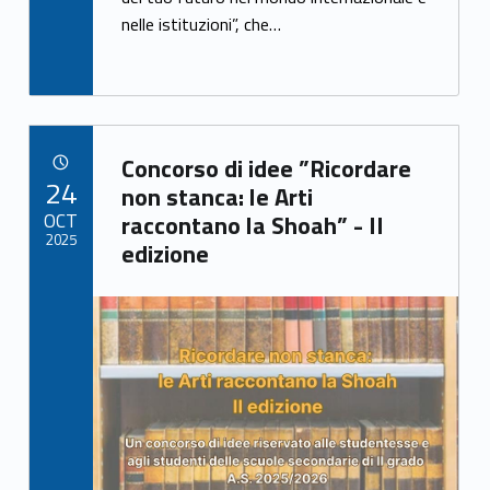
o
k
nelle istituzioni”, che…
Link identifier archive #link-archive-41662
Concorso di idee ”Ricordare
POSTED ON:
24
non stanca: le Arti
OCT
raccontano la Shoah” - II
2025
edizione
Link identifier archive #link-archive-thumb-soap-7026