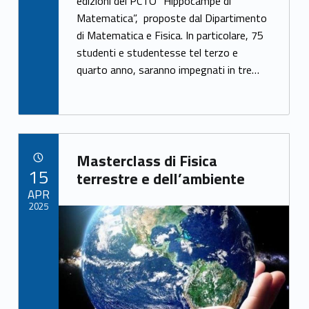
e
itt
ar
edizioni del PCTO “Hippocampe di
Matematica”, proposte dal Dipartimento
b
er
e
di Matematica e Fisica. In particolare, 75
o
studenti e studentesse tel terzo e
o
quarto anno, saranno impegnati in tre…
k
Link identifier archive #link-archive-30462
Masterclass di Fisica
POSTED ON:
15
terrestre e dell’ambiente
APR
2025
Link identifier archive #link-archive-thumb-soap-61959