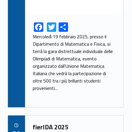
F
T
S
Link identifier share facebook archive #share-link-archive-92197
Link identifier share twitter archive #share-link-archive-70236
ac
w
h
Mercoledì 19 febbraio 2025, presso il
e
itt
ar
Dipartimento di Matematica e Fisica, si
terrà la gara distrettuale individuale delle
b
er
e
Olimpiadi di Matematica, evento
o
organizzato dall'Unione Matematica
o
Italiana che vedrà la partecipazione di
k
oltre 500 tra i più brillanti studenti
provenienti…
Link identifier archive #link-archive-95214
fierIDA 2025
POSTED ON: