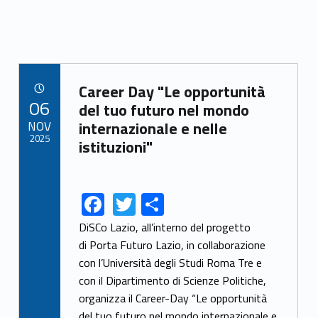
Link identifier archive #link-archive-29650
Career Day "Le opportunità
POSTED ON:
06
del tuo futuro nel mondo
NOV
internazionale e nelle
2025
istituzioni"
F
T
S
Link identifier share facebook archive #share-link-archive-4065
Link identifier share twitter archive #share-link-archive-97197
ac
w
h
DiSCo Lazio, all’interno del progetto
e
itt
ar
di Porta Futuro Lazio, in collaborazione
con l’Università degli Studi Roma Tre e
b
er
e
con il Dipartimento di Scienze Politiche,
o
organizza il Career-Day “Le opportunità
del tuo futuro nel mondo internazionale e