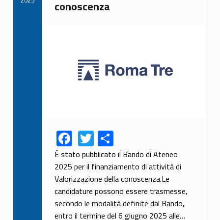
2025
conoscenza
Link identifier archive #link-archive-thumb-soap-40685
F
T
S
Link identifier share facebook archive #share-link-archive-91839
Link identifier share twitter archive #share-link-archive-62702
ac
w
h
È stato pubblicato il Bando di Ateneo
e
itt
ar
2025 per il finanziamento di attività di
Valorizzazione della conoscenza.Le
b
er
e
candidature possono essere trasmesse,
o
secondo le modalità definite dal Bando,
o
entro il termine del 6 giugno 2025 alle…