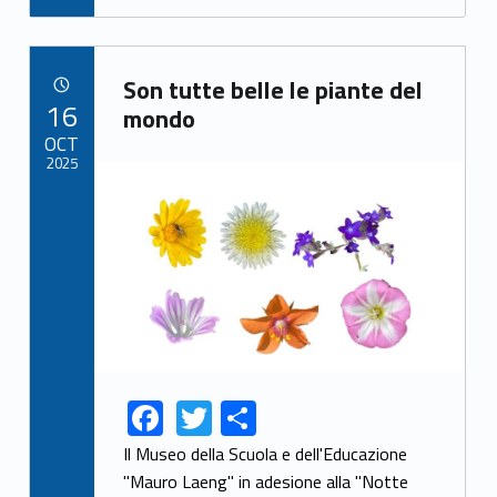
Link identifier archive #link-archive-60628
Son tutte belle le piante del
POSTED ON:
16
mondo
OCT
2025
Link identifier archive #link-archive-thumb-soap-76343
F
T
S
Link identifier share facebook archive #share-link-archive-46092
Link identifier share twitter archive #share-link-archive-11758
ac
w
h
Il Museo della Scuola e dell'Educazione
e
itt
ar
"Mauro Laeng" in adesione alla "Notte