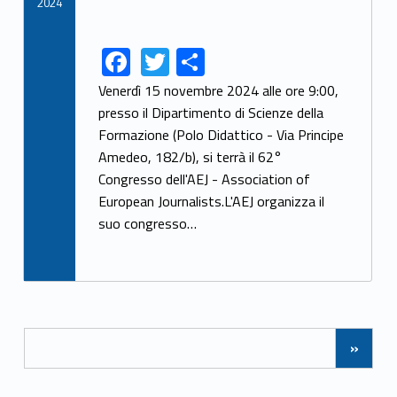
2024
F
T
S
Link identifier share facebook archive #share-link-archive-40194
Link identifier share twitter archive #share-link-archive-36937
ac
w
h
Venerdì 15 novembre 2024 alle ore 9:00,
e
itt
ar
presso il Dipartimento di Scienze della
Formazione (Polo Didattico - Via Principe
b
er
e
Amedeo, 182/b), si terrà il 62°
o
Congresso dell'AEJ - Association of
o
European Journalists.L'AEJ organizza il
k
suo congresso…
Posts Navigation
»