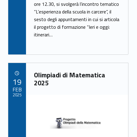
e
itt
ar
ore 12.30, si svolgerà l’incontro tematico
“L’esperienza della scuola in carcere”, il
b
er
e
sesto degli appuntamenti in cui si articola
o
il progetto di formazione “Ieri e oggi:
o
itinerari…
k
Link identifier archive #link-archive-39294
Olimpiadi di Matematica
POSTED ON:
19
2025
FEB
2025
Link identifier archive #link-archive-thumb-soap-56108