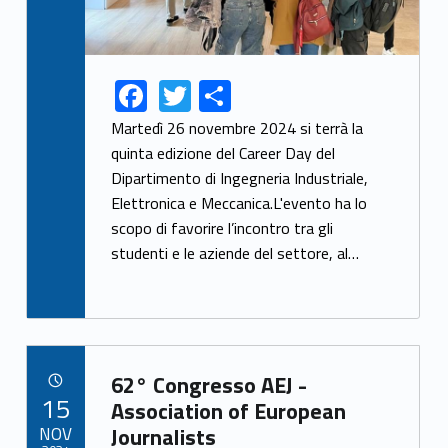
F
T
S
Link identifier share facebook archive #share-link-archive-65198
Link identifier share twitter archive #share-link-archive-19474
ac
w
h
Martedì 26 novembre 2024 si terrà la
e
itt
ar
quinta edizione del Career Day del
Dipartimento di Ingegneria Industriale,
b
er
e
Elettronica e Meccanica.L'evento ha lo
o
scopo di favorire l’incontro tra gli
o
studenti e le aziende del settore, al…
k
Link identifier archive #link-archive-80550
62° Congresso AEJ -
POSTED ON:
15
Association of European
NOV
Journalists