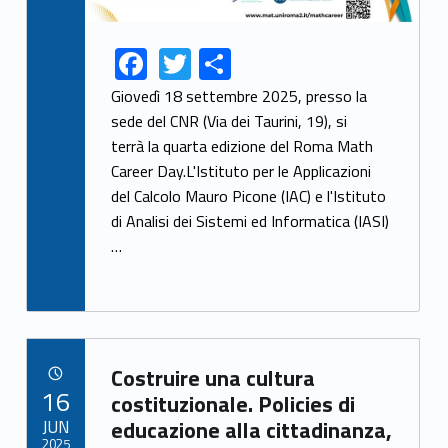
F
T
S
Link identifier share facebook archive #share-link-archive-43435
Link identifier share twitter archive #share-link-archive-13490
ac
w
h
Giovedì 18 settembre 2025, presso la
e
itt
ar
sede del CNR (Via dei Taurini, 19), si
terrà la quarta edizione del Roma Math
b
er
e
Career Day.L'Istituto per le Applicazioni
o
del Calcolo Mauro Picone (IAC) e l'Istituto
o
di Analisi dei Sistemi ed Informatica (IASI)
k
…
Link identifier archive #link-archive-9116
Costruire una cultura
POSTED ON:
16
costituzionale. Policies di
JUN
educazione alla cittadinanza,
2025