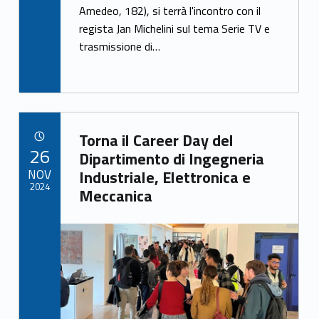
b
er
e
Amedeo, 182), si terrà l'incontro con il
o
regista Jan Michelini sul tema Serie TV e
o
trasmissione di…
k
Link identifier archive #link-archive-44379
Torna il Career Day del
POSTED ON:
26
Dipartimento di Ingegneria
NOV
Industriale, Elettronica e
2024
Meccanica
Link identifier archive #link-archive-thumb-soap-25528