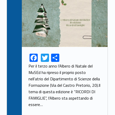
Link identifier archive #link-archive-thumb-soap-44749
F
T
S
Link identifier share facebook archive #share-link-archive-77353
Link identifier share twitter archive #share-link-archive-65694
ac
w
h
Per il terzo anno l’Albero di Natale del
e
itt
ar
MuSEd ha ripreso il proprio posto
nell’atrio del Dipartimento di Scienze della
b
er
e
Formazione (Via del Castro Pretorio, 20).Il
o
tema di questa edizione è “RICORDI DI
o
FAMIGLIE”, l'Albero sta aspettando di
k
essere…