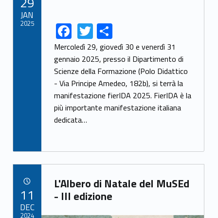
29
JAN
2025
F
T
S
Link identifier share facebook archive #share-link-archive-15747
Link identifier share twitter archive #share-link-archive-50943
ac
w
h
Mercoledì 29, giovedì 30 e venerdì 31
e
itt
ar
gennaio 2025, presso il Dipartimento di
Scienze della Formazione (Polo Didattico
b
er
e
- Via Principe Amedeo, 182b), si terrà la
o
manifestazione fierIDA 2025. FierIDA è la
o
più importante manifestazione italiana
k
dedicata…
Link identifier archive #link-archive-6259
L'Albero di Natale del MuSEd
POSTED ON:
11
- III edizione
DEC
2024