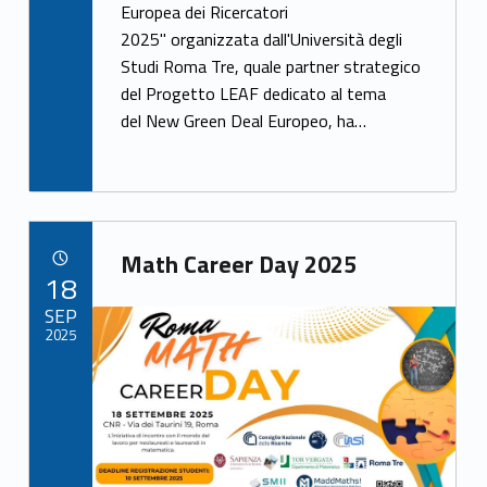
Europea dei Ricercatori
b
er
e
2025" organizzata dall'Università degli
o
Studi Roma Tre, quale partner strategico
o
del Progetto LEAF dedicato al tema
k
del New Green Deal Europeo, ha…
Link identifier archive #link-archive-57160
Math Career Day 2025
POSTED ON:
18
Link identifier archive #link-archive-thumb-soap-32325
SEP
2025