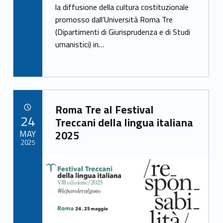
o
la diffusione della cultura costituzionale
o
promosso dall’Università Roma Tre
k
(Dipartimenti di Giurisprudenza e di Studi
umanistici) in…
Link identifier archive #link-archive-49620
Roma Tre al Festival
POSTED ON:
24
Treccani della lingua italiana
MAY
2025
2025
Link identifier archive #link-archive-thumb-soap-16477