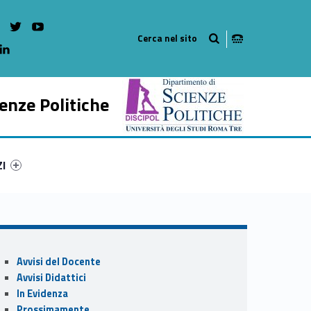
on Facebook
WebMan on Instagram
WebMan on twitter
WebMan on Youtube
WebMan on Linkedin
enze Politiche
ry-61828-54
ntifier #link-menu-primary-83590-65
ZI
Sidebar
Avvisi del Docente
Avvisi Didattici
In Evidenza
Prossimamente