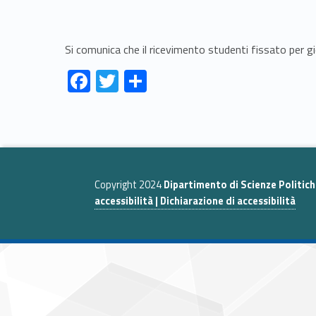
Si comunica che il ricevimento studenti fissato per g
Link identifier #identifier__5379-1
Link identifier #identifier__32444-2
Link identifier #identifier__97244-3
F
T
C
ac
w
o
Skip back to navigation
e
itt
n
b
er
di
o
vi
Copyright 2024
Dipartimento di Scienze Politic
o
di
accessibilità | Dichiarazione di accessibilità
k