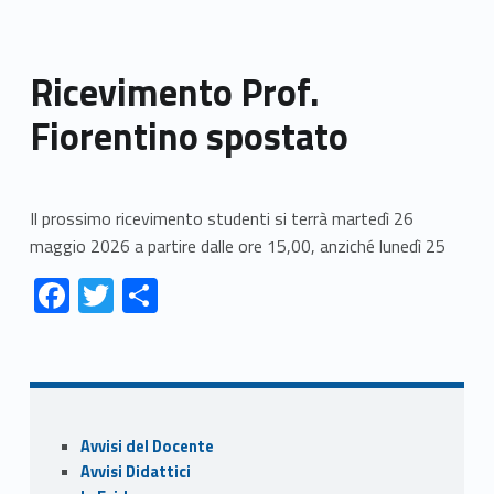
Ricevimento Prof.
Fiorentino spostato
Il prossimo ricevimento studenti si terrà martedì 26
maggio 2026 a partire dalle ore 15,00, anziché lunedì 25
Link identifier #identifier__123735-1
Link identifier #identifier__163365-2
Link identifier #identifier__195151-3
F
T
C
ac
w
o
Skip back to navigation
e
itt
n
b
er
di
o
vi
Sidebar
Avvisi del Docente
o
di
Avvisi Didattici