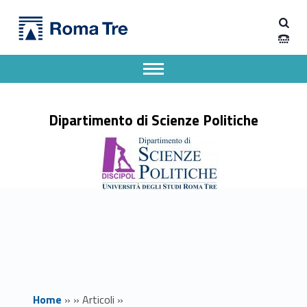
Primary Menu
Ricevimento Prof. Fiorentino spostato - Dipartimento di Scienze Politiche
Dipartimento di Scienze Politiche
Dipartimento di Scienze Politiche dell'Università degli Studi Roma Tre
Apri il menu secondario
Header info sidebar
Dipartimento di Scienze Politiche
Home
»
»
Articoli
»