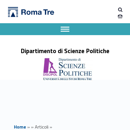
Primary Menu
Memorie della Terra - Dipartimento di Scienze Politiche
Dipartimento di Scienze Politiche
Dipartimento di Scienze Politiche dell'Università degli Studi Roma Tre
Apri il menu secondario
Header info sidebar
Dipartimento di Scienze Politiche
Home
»
»
Articoli
»