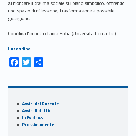
affrontare il trauma sociale sul piano simbolico, offrendo
uno spazio di riflessione, trasformazione e possibile
guarigione.
Coordina l’incontro Laura Fotia (Università Roma Tre).
Link identifier #identifier__40261-1
Locandina
Link identifier #identifier__47043-1
Link identifier #identifier__137902-2
Link identifier #identifier__60196-3
F
T
C
ac
w
o
Skip back to navigation
e
itt
n
b
er
di
o
vi
Sidebar
Avvisi del Docente
o
di
Avvisi Didattici
k
In Evidenza
Prossimamente