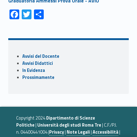
Graduatoria Ammessi Prova Orale - AVIO
Link identifier #identifier__61314-1
Link identifier #identifier__1971-2
Link identifier #identifier__161449-3
F
T
C
ac
w
o
Skip back to navigation
e
itt
n
b
er
di
o
vi
Sidebar
Avvisi del Docente
o
di
Avvisi Didattici
k
In Evidenza
Prossimamente
Copyright 2024
Dipartimento di Scienze
Politiche
|
Università degli studi Roma Tre
| C.F./P.I.
n. 04400441004 |
Privacy
|
Note Legali
|
Accessibilità
|