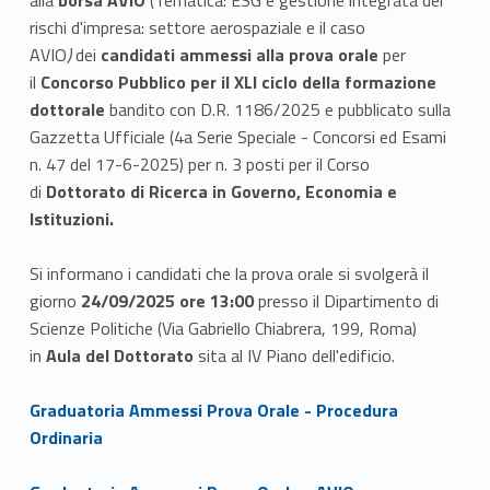
rischi d'impresa: settore aerospaziale e il caso
AVIO
)
dei
candidati ammessi alla prova orale
per
il
Concorso Pubblico per il XLI ciclo della formazione
dottorale
bandito con
D.R. 1186/2025 e pubblicato sulla
Gazzetta Ufficiale (4a Serie Speciale - Concorsi ed Esami
n. 47 del 17-6-2025) per n. 3 posti per il Corso
di
Dottorato di Ricerca in Governo, Economia e
Istituzioni.
Si informano i candidati che la prova orale si svolgerà il
giorno
24/09/2025 ore 13:00
presso il Dipartimento di
Scienze Politiche (Via Gabriello Chiabrera, 199, Roma)
in
Aula del Dottorato
sita al IV Piano dell'edificio.
Link identifier #identifier__134710-1
Graduatoria Ammessi Prova Orale - Procedura
Ordinaria
Link identifier #identifier__169325-2