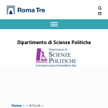
Primary Menu
Dipartimento di Scienze Politiche
Concorso XLI Ciclo della formazione dottorale - Dottorato in Governo, Economia e Istituzioni - Pubblicazione graduatorie candidati ammessi alla prova orale - Dipartimento di Scienze Politiche
Dipartimento di Scienze Politiche dell'Università degli Studi Roma Tre
Apri il menu secondario
Header info sidebar
Dipartimento di Scienze Politiche
Home
»
»
Articoli
»