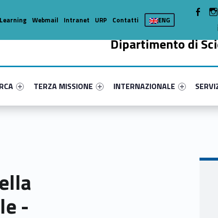
WebMan 
Learning
Webmail
Intranet
URP
Contatti
ENG
Dipartimento di Sci
enu-primary-57848-15
dentifier #link-menu-primary-2906-37
Link identifier #link-menu-primary-79898-49
Link identifier #link-menu-prima
Link ide
ERCA
TERZA MISSIONE
INTERNAZIONALE
SERVI
ella
le -