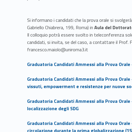
Si informano i candidati che la prova orale si svolgerà
Gabriello Chiabrera, 199, Roma) in
Aula del Dottora
Il colloquio potrà essere svolto in teleconferenza so
candidati, si invita, se del caso, a contattare il Prof
francesco.maiolo@uniroma3.it
Link identifier #identifier__107274-1
Graduatoria Candidati Ammessi alla Prova Orale 
Link identifier #identifier__112774-2
Graduatoria Candidati Ammessi alla Prova Orale 
vissuti, empowerment e resistenze per nuove soc
Link identifier #identifier__2640-3
Graduatoria Candidati Ammessi alla Prova Orale 
localizzazione degli SDG
Link identifier #identifier__161767-4
Graduatoria Candidati Ammessi alla Prova Orale
circolazione durante la prima globalizzazione (1