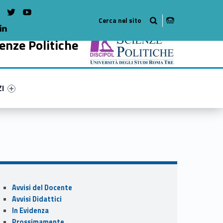
on Facebook
WebMan on Instagram
WebMan on twitter
WebMan on Youtube
WebMan on Linkedin
enze Politiche
ry-97172-54
ntifier #link-menu-primary-12635-65
ZI
Sidebar
Avvisi del Docente
Avvisi Didattici
In Evidenza
Prossimamente