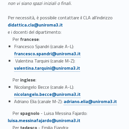
non vi siano spazi iniziali o finali.
Link identifier #identifier__27954-2
Per necessità, è possibile contattare il CLA
all’indirizzo
didattica.cla@uniroma3.it
e i docenti del dipartimento:
Per
francese
:
Link identifier #identifier__187523-3
Francesco Spandri (canale A-L):
francesco.spandri@uniroma3.it
Link identifier #identifier__16674-4
Valentina Tarquini (canale M-Z):
valentina.tarquini@uniroma3.it
Per
inglese
:
Link identifier #identifier__108012-5
Nicolangelo Becce (canale A-L):
nicolangelo.becce@uniroma3.it
Link identifier #identifier__69188-6
Adriano Elia (canale M-Z):
adriano.elia@uniroma3.it
Link identifier #identifier__99373-7
Per
spagnolo
- Luisa Messina Fajardo:
luisa.messinafajardo@uniroma3.it
Link identifier #identifier__110291-8
Per
tedesco
- Emilia Fiandra: