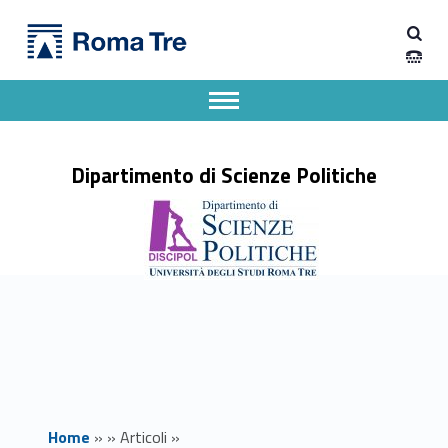
Primary Menu
Dipartimento di Scienze Politiche
AVVISO IMPORTANTE: PRENOTAZIONE TEST VALUTATIVO DI LINGUA STRANIERA - CLA - Dipartimento di Scienze Politiche
Dipartimento di Scienze Politiche dell'Università degli Studi Roma Tre
Apri il menu secondario
Header info sidebar
Dipartimento di Scienze Politiche
Home
»
»
Articoli
»